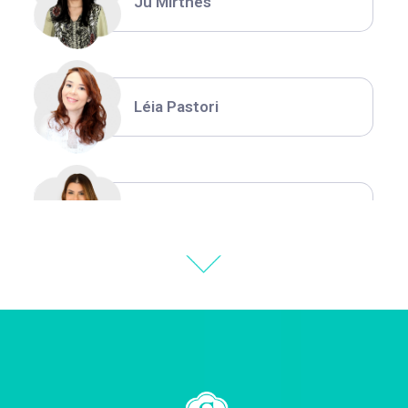
Ju Mirthes
Léia Pastori
Natália Moura
Thiara Ney