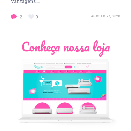
vantagens.…
2
0
AGOSTO 27, 2020
Conheça nossa loja
Léia Pastori
Natália Moura