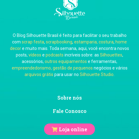
Carla Eschberger
O Blog Silhouette Brasil é feito para facilitar o seu trabalho
Carol Pessoa
com
scrap festa
,
scrapbooking
,
estamparia, costura
,
home
decor
e muito mais. Toda semana, aqui, você encontra novos
posts,
vídeos
e
podcasts
incríveis sobre: as
Silhouettes
,
acessórios,
outros equipamentos
e ferramentas,
empreendedorismo, gestão de pequenos
negócios e vários
arquivos grátis
para usar no
Silhouette Studio
.
Ju Mirthes
Sobre nós
Fale Conosco
Loja online