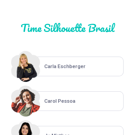
Time Silhouette Brasil
Thiara Ney
Carla Eschberger
Carol Pessoa