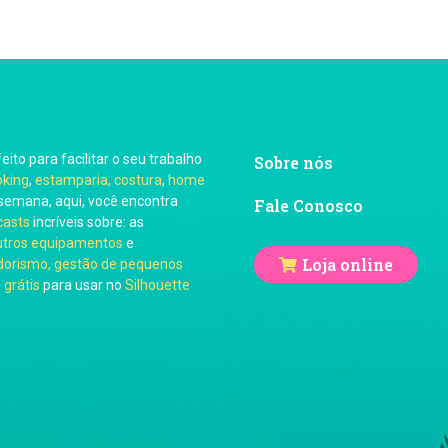
feito para facilitar o seu trabalho
Sobre nós
oking
,
estamparia, costura
,
home
semana, aqui, você encontra
Fale Conosco
casts
incríveis sobre: as
utros equipamentos
e
Loja online
orismo, gestão de pequenos
 grátis
para usar no
Silhouette