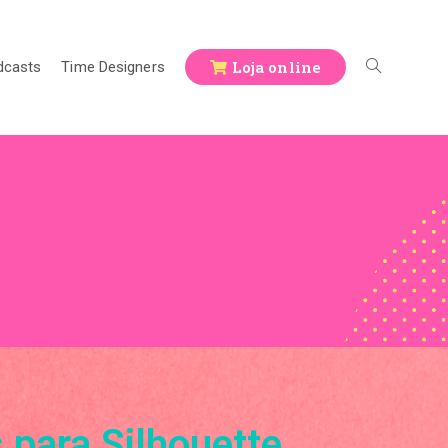
Loja online
dcasts
Time Designers
para Silhouette