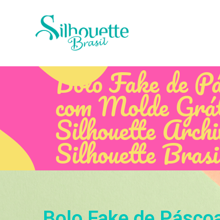
Bolo Fake de P
com Molde Grát
Silhouette Archi
Silhouette Brasi
Bolo Fake de Páscoa