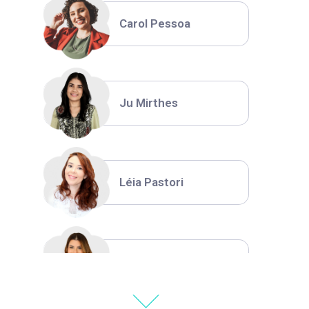
Carol Pessoa
Ju Mirthes
Léia Pastori
Natália Moura