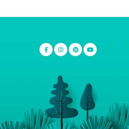
Thiara Ney
Carla Eschberger
Carol Pessoa
Ju Mirthes