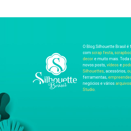
O Blog Silhouette Brasil é 
com
scrap festa
,
scrapbo
decor
e muito mais. Toda 
novos posts,
vídeos
e
pod
Silhouettes
, acessórios,
o
ferramentas,
empreended
negócios e vários
arquivos
Studio
.