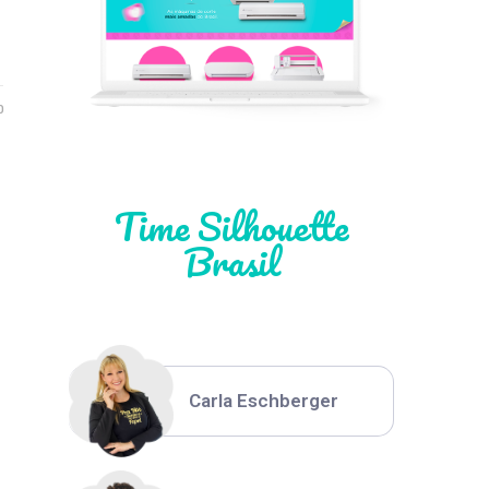
Léia Pastori
0
Natália Moura
Time Silhouette
Brasil
Thiara Ney
Carla Eschberger