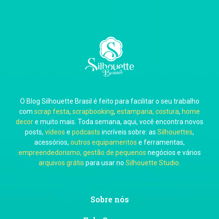
Carla Eschberger
O Blog Silhouette Brasil é feito para facilitar o seu trabalho
Carol Pessoa
com
scrap festa
,
scrapbooking
,
estamparia, costura
,
home
decor
e muito mais. Toda semana, aqui, você encontra novos
posts,
vídeos
e
podcasts
incríveis sobre: as
Silhouettes
,
acessórios,
outros equipamentos
e ferramentas,
empreendedorismo, gestão de pequenos
negócios e vários
arquivos grátis
para usar no
Silhouette Studio
.
Ju Mirthes
Sobre nós