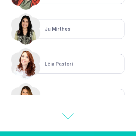
Ju Mirthes
Léia Pastori
Natália Moura
Thiara Ney