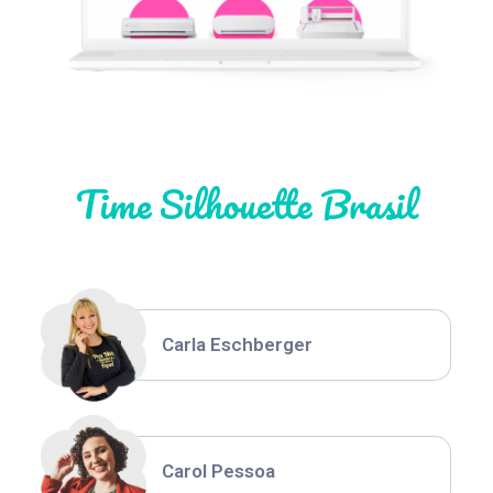
Natália Moura
Time Silhouette Brasil
Thiara Ney
Carla Eschberger
Carol Pessoa