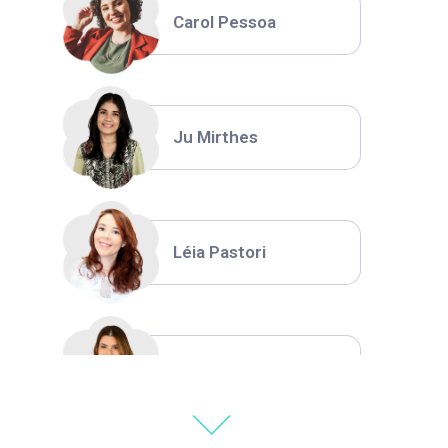
Carol Pessoa
Ju Mirthes
Léia Pastori
Natália Moura