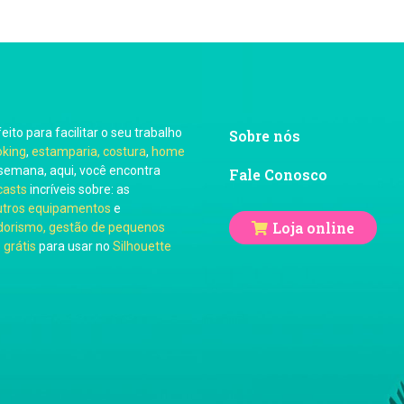
feito para facilitar o seu trabalho
Sobre nós
oking
,
estamparia, costura
,
home
semana, aqui, você encontra
Fale Conosco
casts
incríveis sobre: as
utros equipamentos
e
Loja online
orismo, gestão de pequenos
 grátis
para usar no
Silhouette