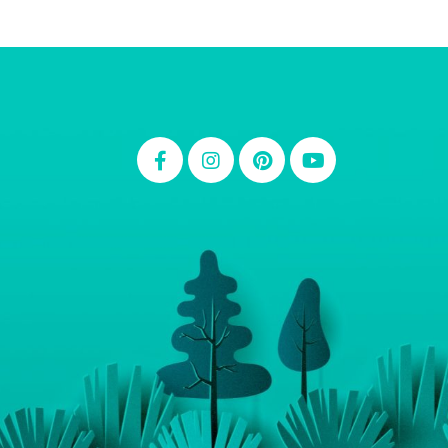
Thiara Ney
Carla Eschberger
Carol Pessoa
Ju Mirthes