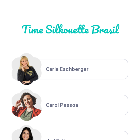
Time Silhouette Brasil
Thiara Ney
Carla Eschberger
Carol Pessoa