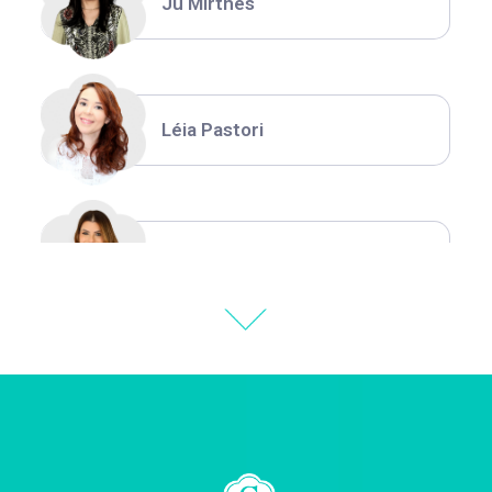
Ju Mirthes
Léia Pastori
Natália Moura
Thiara Ney