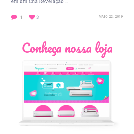
em um Chá Revelação.…
1
3
MAIO 22, 2019
Conheça nossa loja
Léia Pastori
Natália Moura