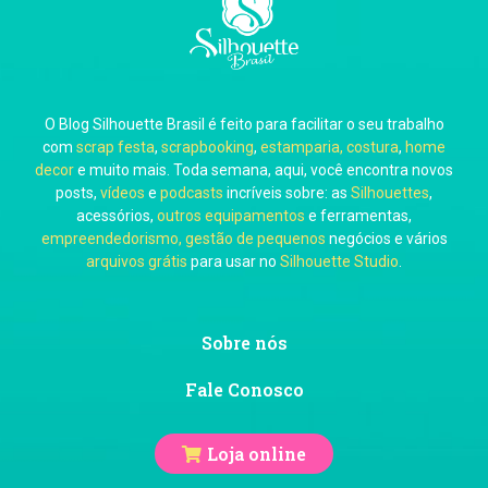
Carla Eschberger
O Blog Silhouette Brasil é feito para facilitar o seu trabalho
Carol Pessoa
com
scrap festa
,
scrapbooking
,
estamparia, costura
,
home
decor
e muito mais. Toda semana, aqui, você encontra novos
posts,
vídeos
e
podcasts
incríveis sobre: as
Silhouettes
,
acessórios,
outros equipamentos
e ferramentas,
empreendedorismo, gestão de pequenos
negócios e vários
arquivos grátis
para usar no
Silhouette Studio
.
Ju Mirthes
Sobre nós
Fale Conosco
Loja online