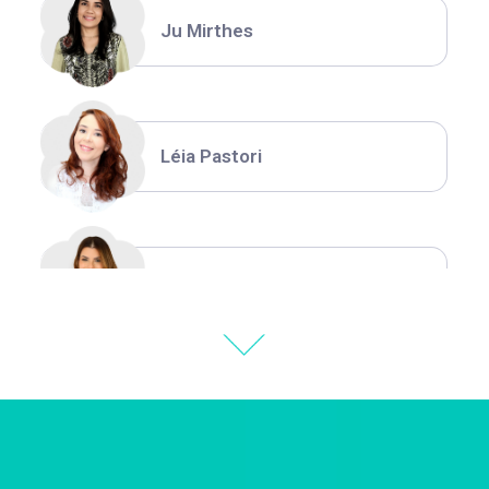
Ju Mirthes
Léia Pastori
Natália Moura
Thiara Ney