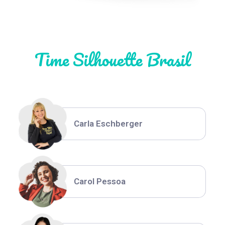
Natália Moura
Time Silhouette Brasil
Thiara Ney
Carla Eschberger
Carol Pessoa