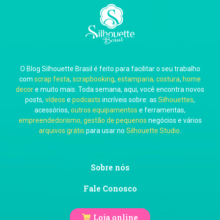
Carla Eschberger
O Blog Silhouette Brasil é feito para facilitar o seu trabalho
Carol Pessoa
com
scrap festa
,
scrapbooking
,
estamparia, costura
,
home
decor
e muito mais. Toda semana, aqui, você encontra novos
posts,
vídeos
e
podcasts
incríveis sobre: as
Silhouettes
,
acessórios,
outros equipamentos
e ferramentas,
empreendedorismo, gestão de pequenos
negócios e vários
arquivos grátis
para usar no
Silhouette Studio
.
Ju Mirthes
Sobre nós
Fale Conosco
Loja online