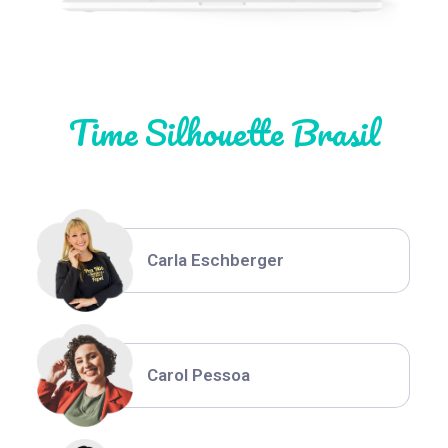
Natália Moura
Time Silhouette Brasil
Thiara Ney
Carla Eschberger
Carol Pessoa