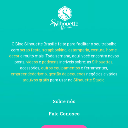
Carla Eschberger
O Blog Silhouette Brasil é feito para facilitar o seu trabalho
Carol Pessoa
com
scrap festa
,
scrapbooking
,
estamparia, costura
,
home
decor
e muito mais. Toda semana, aqui, você encontra novos
posts,
vídeos
e
podcasts
incríveis sobre: as
Silhouettes
,
acessórios,
outros equipamentos
e ferramentas,
empreendedorismo, gestão de pequenos
negócios e vários
arquivos grátis
para usar no
Silhouette Studio
.
Ju Mirthes
Sobre nós
Fale Conosco