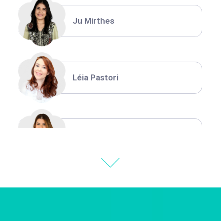
Ju Mirthes
Léia Pastori
Natália Moura
Thiara Ney