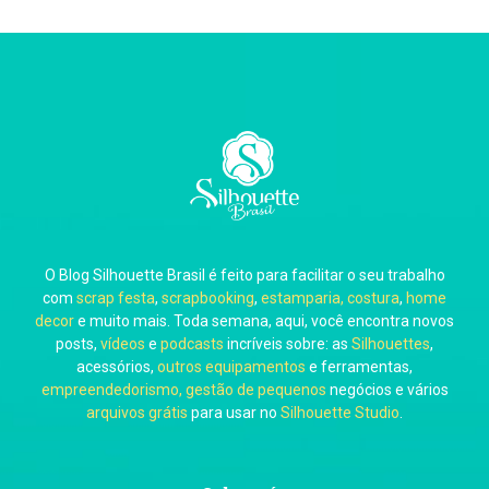
Thiara Ney
Carla Eschberger
O Blog Silhouette Brasil é feito para facilitar o seu trabalho
Carol Pessoa
com
scrap festa
,
scrapbooking
,
estamparia, costura
,
home
decor
e muito mais. Toda semana, aqui, você encontra novos
posts,
vídeos
e
podcasts
incríveis sobre: as
Silhouettes
,
acessórios,
outros equipamentos
e ferramentas,
empreendedorismo, gestão de pequenos
negócios e vários
arquivos grátis
para usar no
Silhouette Studio
.
Ju Mirthes