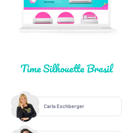
Léia Pastori
Natália Moura
Time Silhouette Brasil
Thiara Ney
Carla Eschberger