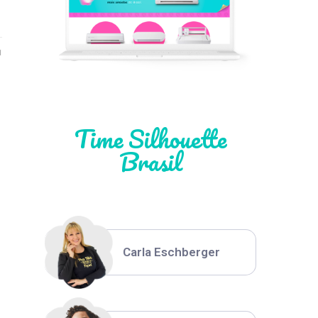
Léia Pastori
1
Natália Moura
Time Silhouette
Brasil
Thiara Ney
Carla Eschberger