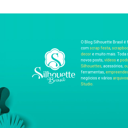
O Blog Silhouette Brasil é 
com
scrap festa
,
scrapbo
decor
e muito mais. Toda 
novos posts,
vídeos
e
pod
Silhouettes
, acessórios,
o
ferramentas,
empreended
negócios e vários
arquivos
Studio
.