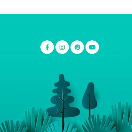
Thiara Ney
Carla Eschberger
Carol Pessoa
Ju Mirthes