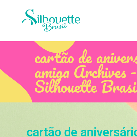
cartão de aniver
amiga Archives 
Silhouette Brasi
cartão de aniversári