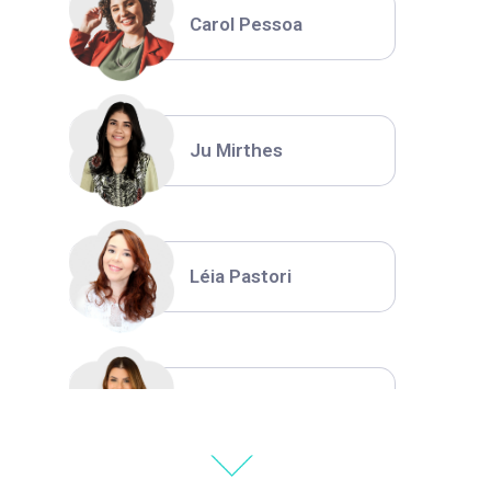
Carol Pessoa
Ju Mirthes
Léia Pastori
Natália Moura