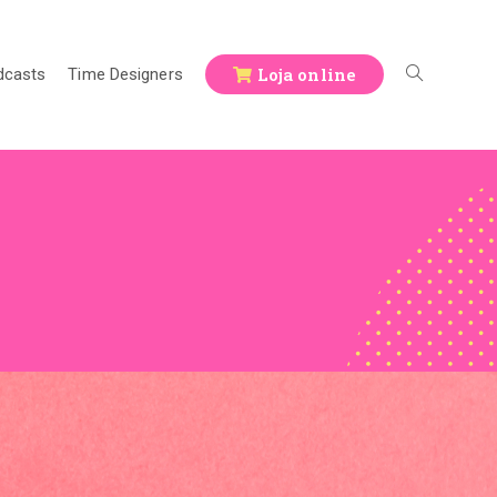
Loja online
dcasts
Time Designers