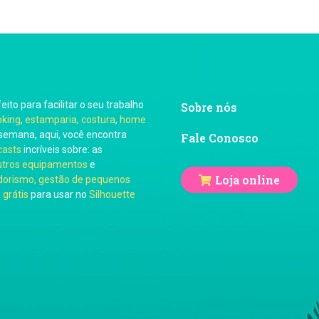
feito para facilitar o seu trabalho
Sobre nós
oking
,
estamparia, costura
,
home
semana, aqui, você encontra
Fale Conosco
casts
incríveis sobre: as
utros equipamentos
e
Loja online
orismo, gestão de pequenos
 grátis
para usar no
Silhouette