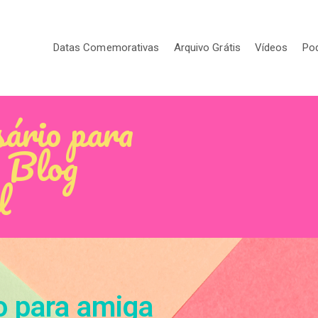
Datas Comemorativas
Arquivo Grátis
Vídeos
Po
sário para
- Blog
l
o para amiga