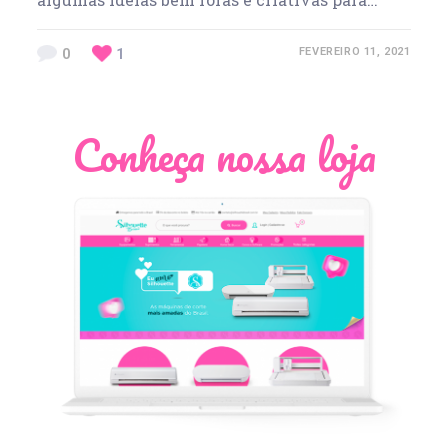
0
1
FEVEREIRO 11, 2021
Conheça nossa loja
Léia Pastori
Natália Moura