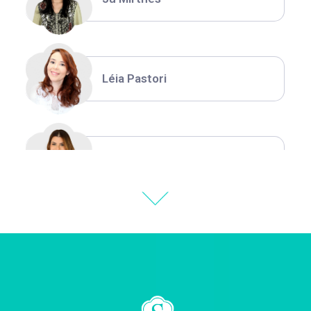
Léia Pastori
Natália Moura
Thiara Ney