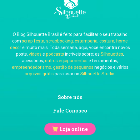
Carla Eschberger
O Blog Silhouette Brasil é feito para facilitar o seu trabalho
Carol Pessoa
com
scrap festa
,
scrapbooking
,
estamparia, costura
,
home
decor
e muito mais. Toda semana, aqui, você encontra novos
posts,
vídeos
e
podcasts
incríveis sobre: as
Silhouettes
,
acessórios,
outros equipamentos
e ferramentas,
empreendedorismo, gestão de pequenos
negócios e vários
arquivos grátis
para usar no
Silhouette Studio
.
Ju Mirthes
Sobre nós
Fale Conosco
Loja online