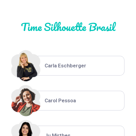
Time Silhouette Brasil
Thiara Ney
Carla Eschberger
Carol Pessoa
Ju Mirthes