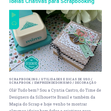
Ideias Criativas para Scrapbooking
SCRAPBOOKING
/
UTILIDADES E DICAS DE USO
/
SCRAPBOOK
/
EMPREENDEDORISMO
/
DECORAÇÃO
Olá! Tudo bem? Sou a Cyntia Castro, do Time de
Designers da Silhouette Brasil e também da
Magia do Scrap e hoje venho te mostrar
algumas ideias bem fofas e criativas para…