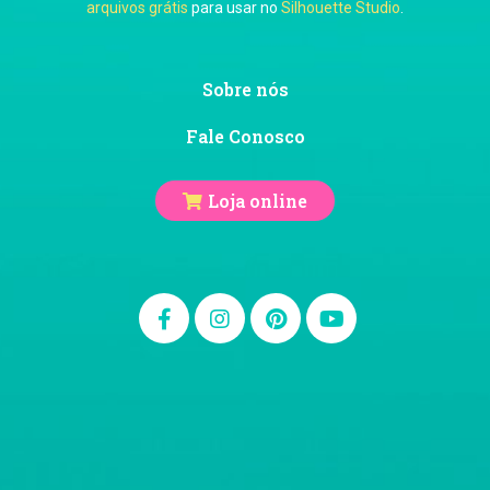
arquivos grátis
para usar no
Silhouette Studio
.
Ju Mirthes
Sobre nós
Fale Conosco
Loja online