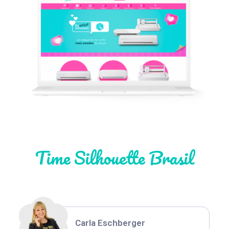
Léia Pastori
Natália Moura
Time Silhouette Brasil
Thiara Ney
Carla Eschberger