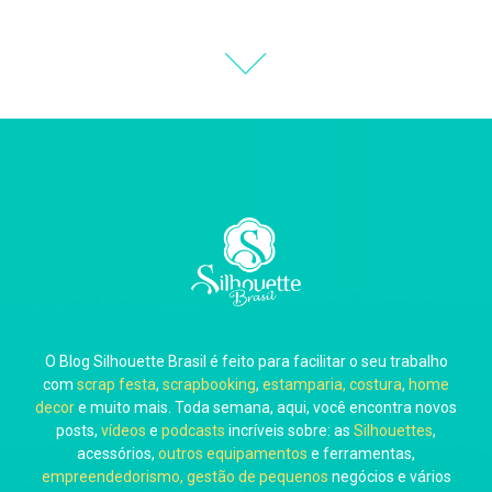
Thiara Ney
Carla Eschberger
O Blog Silhouette Brasil é feito para facilitar o seu trabalho
Carol Pessoa
com
scrap festa
,
scrapbooking
,
estamparia, costura
,
home
decor
e muito mais. Toda semana, aqui, você encontra novos
posts,
vídeos
e
podcasts
incríveis sobre: as
Silhouettes
,
acessórios,
outros equipamentos
e ferramentas,
empreendedorismo, gestão de pequenos
negócios e vários