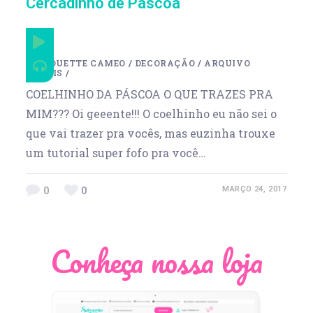
Cercadinho de Páscoa
SILHOUETTE CAMEO
/
DECORAÇÃO
/
ARQUIVO
GRÁTIS
/
COELHINHO DA PÁSCOA O QUE TRAZES PRA
MIM??? Oi geeente!!! O coelhinho eu não sei o
que vai trazer pra vocês, mas euzinha trouxe
um tutorial super fofo pra você…
0
0
MARÇO 24, 2017
Conheça nossa loja