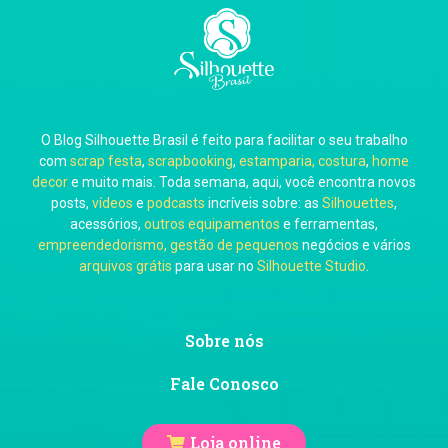
Carla Eschberger
O Blog Silhouette Brasil é feito para facilitar o seu trabalho
Carol Pessoa
com
scrap festa
,
scrapbooking
,
estamparia, costura
,
home
decor
e muito mais. Toda semana, aqui, você encontra novos
posts,
vídeos
e
podcasts
incríveis sobre: as
Silhouettes
,
acessórios,
outros equipamentos
e ferramentas,
empreendedorismo, gestão de pequenos
negócios e vários
arquivos grátis
para usar no
Silhouette Studio
.
Ju Mirthes
Sobre nós
Fale Conosco
Loja online