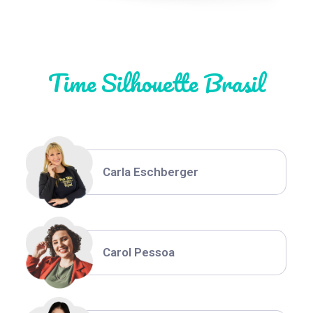
Natália Moura
Time Silhouette Brasil
Thiara Ney
Carla Eschberger
Carol Pessoa