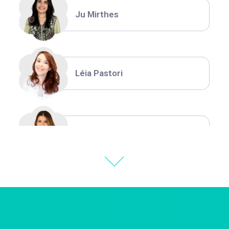
Ju Mirthes
Léia Pastori
Natália Moura
Thiara Ney