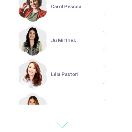
Carol Pessoa
Ju Mirthes
Léia Pastori
Natália Moura