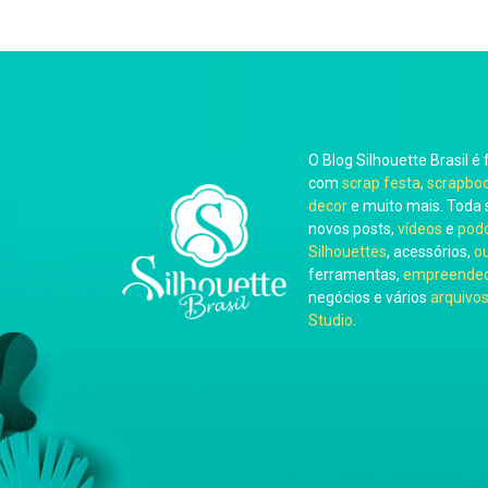
O Blog Silhouette Brasil é 
com
scrap festa
,
scrapbo
decor
e muito mais. Toda 
novos posts,
vídeos
e
pod
Silhouettes
, acessórios,
o
ferramentas,
empreended
negócios e vários
arquivos
Studio
.