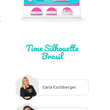
Léia Pastori
1
Natália Moura
Time Silhouette
Brasil
Thiara Ney
Carla Eschberger