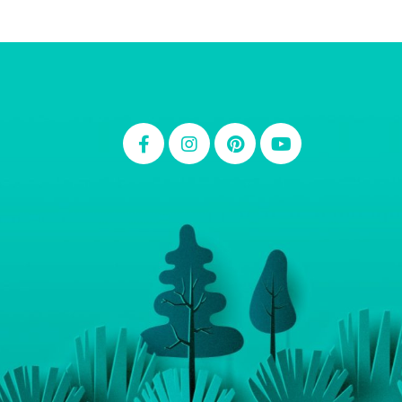
Thiara Ney
Carla Eschberger
Carol Pessoa
Ju Mirthes