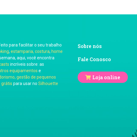
feito para facilitar o seu trabalho
Sobre nós
oking
,
estamparia, costura
,
home
semana, aqui, você encontra
Fale Conosco
casts
incríveis sobre: as
utros equipamentos
e
Loja online
orismo, gestão de pequenos
 grátis
para usar no
Silhouette