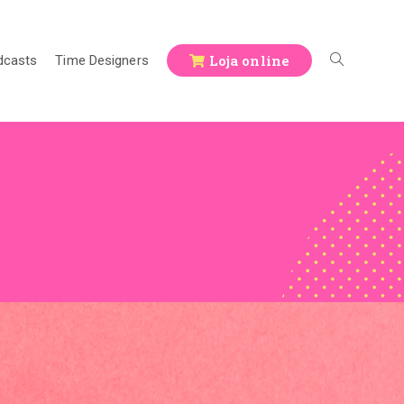
Loja online
dcasts
Time Designers