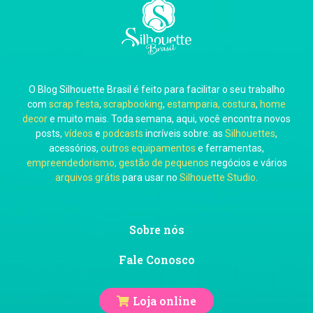
Carla Eschberger
O Blog Silhouette Brasil é feito para facilitar o seu trabalho
Carol Pessoa
com
scrap festa
,
scrapbooking
,
estamparia, costura
,
home
decor
e muito mais. Toda semana, aqui, você encontra novos
posts,
vídeos
e
podcasts
incríveis sobre: as
Silhouettes
,
acessórios,
outros equipamentos
e ferramentas,
empreendedorismo, gestão de pequenos
negócios e vários
arquivos grátis
para usar no
Silhouette Studio
.
Ju Mirthes
Sobre nós
Fale Conosco
Loja online