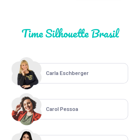
Natália Moura
Time Silhouette Brasil
Thiara Ney
Carla Eschberger
Carol Pessoa