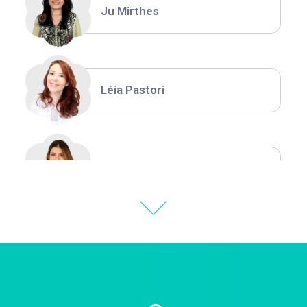
Ju Mirthes
Léia Pastori
Natália Moura
Thiara Ney