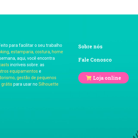
feito para facilitar o seu trabalho
Sobre nós
oking
,
estamparia, costura
,
home
semana, aqui, você encontra
Fale Conosco
casts
incríveis sobre: as
utros equipamentos
e
Loja online
orismo, gestão de pequenos
 grátis
para usar no
Silhouette