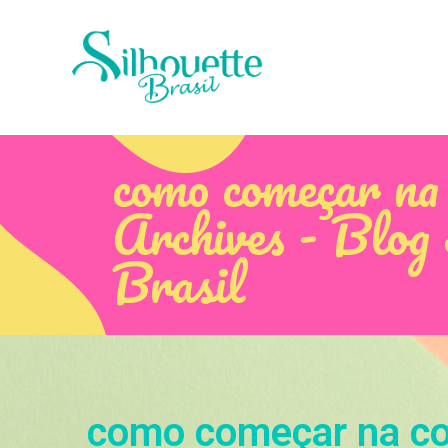
como começar na 
Archives - Blog 
Brasil
como começar na con