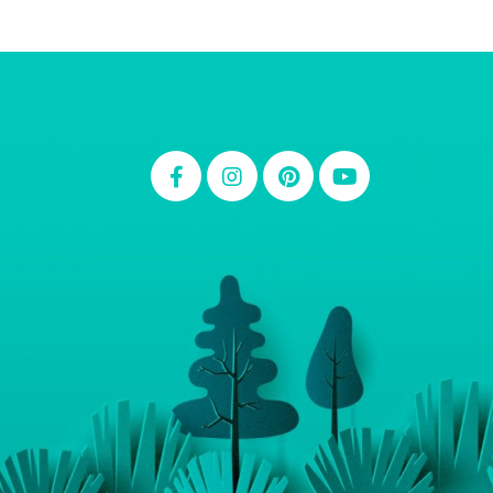
Thiara Ney
Carla Eschberger
Carol Pessoa
Ju Mirthes