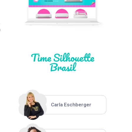
Léia Pastori
1
Natália Moura
Time Silhouette
Brasil
Thiara Ney
Carla Eschberger