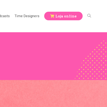
Loja online
dcasts
Time Designers