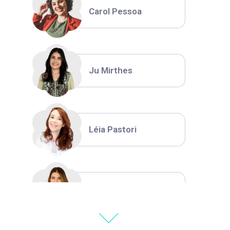
Carol Pessoa
Ju Mirthes
Léia Pastori
Natália Moura