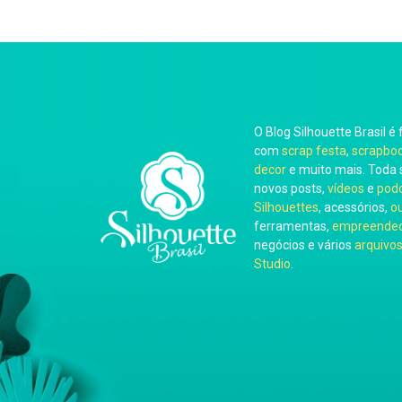
O Blog Silhouette Brasil é 
com
scrap festa
,
scrapbo
decor
e muito mais. Toda 
novos posts,
vídeos
e
pod
Silhouettes
, acessórios,
o
ferramentas,
empreended
negócios e vários
arquivos
Studio
.