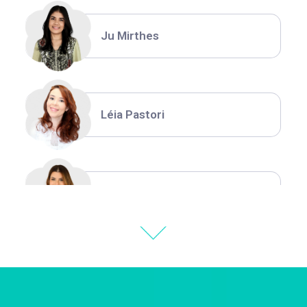
Ju Mirthes
Léia Pastori
Natália Moura
Thiara Ney