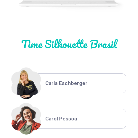
Natália Moura
Time Silhouette Brasil
Thiara Ney
Carla Eschberger
Carol Pessoa