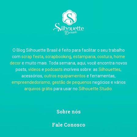
Carla Eschberger
O Blog Silhouette Brasil é feito para facilitar o seu trabalho
Carol Pessoa
com
scrap festa
,
scrapbooking
,
estamparia, costura
,
home
decor
e muito mais. Toda semana, aqui, você encontra novos
posts,
vídeos
e
podcasts
incríveis sobre: as
Silhouettes
,
acessórios,
outros equipamentos
e ferramentas,
empreendedorismo, gestão de pequenos
negócios e vários
arquivos grátis
para usar no
Silhouette Studio
.
Ju Mirthes
Sobre nós
Fale Conosco