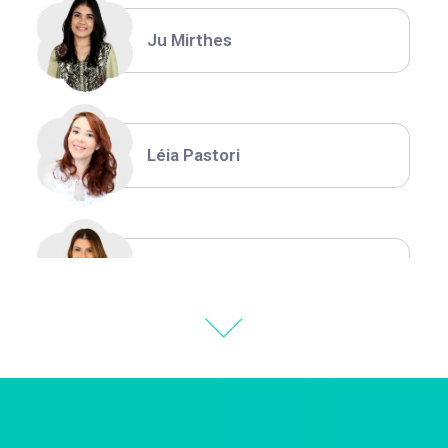
Ju Mirthes
Léia Pastori
Natália Moura
Thiara Ney