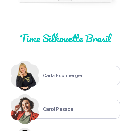
Natália Moura
Time Silhouette Brasil
Thiara Ney
Carla Eschberger
Carol Pessoa