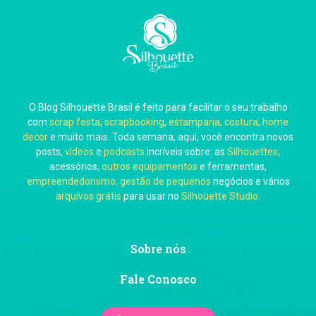
Carla Eschberger
O Blog Silhouette Brasil é feito para facilitar o seu trabalho
Carol Pessoa
com
scrap festa
,
scrapbooking
,
estamparia, costura
,
home
decor
e muito mais. Toda semana, aqui, você encontra novos
posts,
vídeos
e
podcasts
incríveis sobre: as
Silhouettes
,
acessórios,
outros equipamentos
e ferramentas,
empreendedorismo, gestão de pequenos
negócios e vários
arquivos grátis
para usar no
Silhouette Studio
.
Ju Mirthes
Sobre nós
Fale Conosco