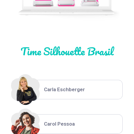
Natália Moura
Time Silhouette Brasil
Thiara Ney
Carla Eschberger
Carol Pessoa