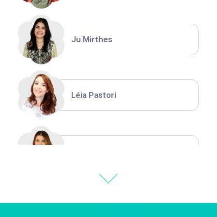
Ju Mirthes
Léia Pastori
Natália Moura
Thiara Ney