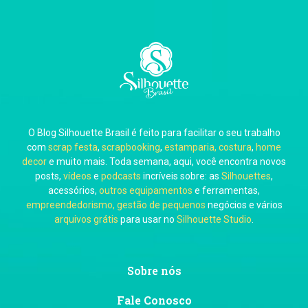
Carla Eschberger
O Blog Silhouette Brasil é feito para facilitar o seu trabalho
Carol Pessoa
com
scrap festa
,
scrapbooking
,
estamparia, costura
,
home
decor
e muito mais. Toda semana, aqui, você encontra novos
posts,
vídeos
e
podcasts
incríveis sobre: as
Silhouettes
,
acessórios,
outros equipamentos
e ferramentas,
empreendedorismo, gestão de pequenos
negócios e vários
arquivos grátis
para usar no
Silhouette Studio
.
Ju Mirthes
Sobre nós
Fale Conosco