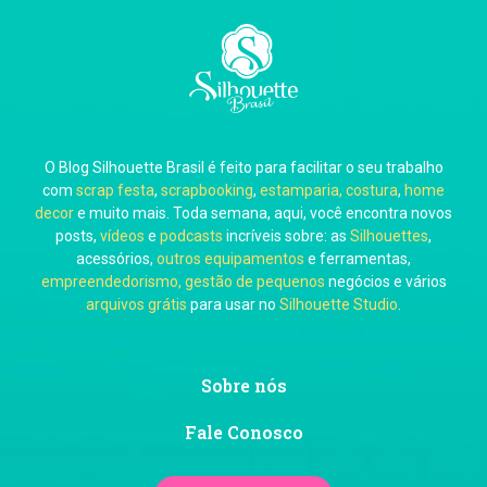
Carla Eschberger
O Blog Silhouette Brasil é feito para facilitar o seu trabalho
Carol Pessoa
com
scrap festa
,
scrapbooking
,
estamparia, costura
,
home
decor
e muito mais. Toda semana, aqui, você encontra novos
posts,
vídeos
e
podcasts
incríveis sobre: as
Silhouettes
,
acessórios,
outros equipamentos
e ferramentas,
empreendedorismo, gestão de pequenos
negócios e vários
arquivos grátis
para usar no
Silhouette Studio
.
Ju Mirthes
Sobre nós
Fale Conosco