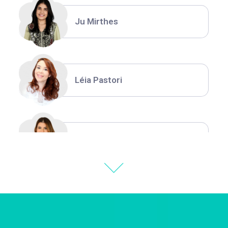
Ju Mirthes
Léia Pastori
Natália Moura
Thiara Ney