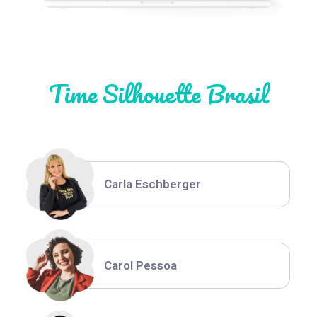
Natália Moura
Time Silhouette Brasil
Thiara Ney
Carla Eschberger
Carol Pessoa