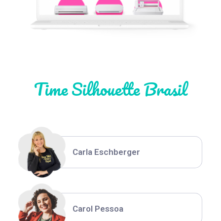
Natália Moura
Time Silhouette Brasil
Thiara Ney
Carla Eschberger
Carol Pessoa