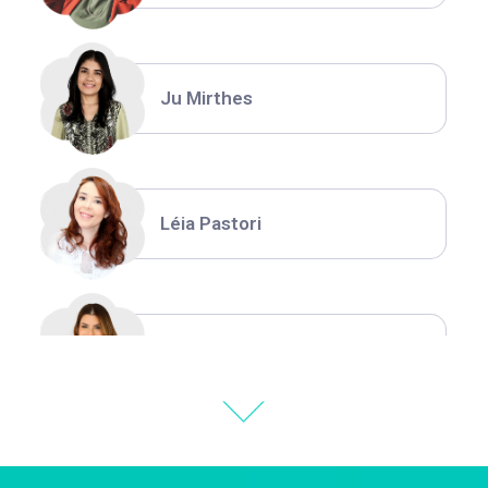
Ju Mirthes
Léia Pastori
Natália Moura
Thiara Ney