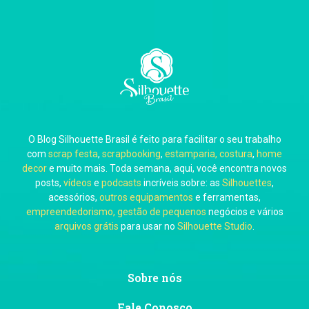
Carla Eschberger
O Blog Silhouette Brasil é feito para facilitar o seu trabalho
Carol Pessoa
com
scrap festa
,
scrapbooking
,
estamparia, costura
,
home
decor
e muito mais. Toda semana, aqui, você encontra novos
posts,
vídeos
e
podcasts
incríveis sobre: as
Silhouettes
,
acessórios,
outros equipamentos
e ferramentas,
empreendedorismo, gestão de pequenos
negócios e vários
arquivos grátis
para usar no
Silhouette Studio
.
Ju Mirthes
Sobre nós
Fale Conosco