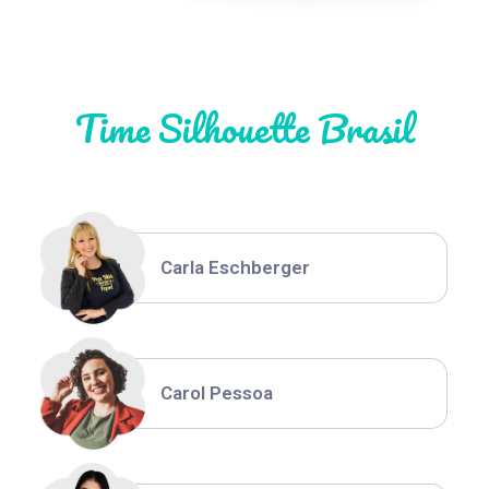
Natália Moura
Time Silhouette Brasil
Thiara Ney
Carla Eschberger
Carol Pessoa