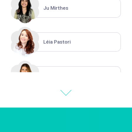
Ju Mirthes
Léia Pastori
Natália Moura
Thiara Ney