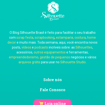
Carla Eschberger
O Blog Silhouette Brasil é feito para facilitar o seu trabalho
Carol Pessoa
com
scrap festa
,
scrapbooking
,
estamparia, costura
,
home
decor
e muito mais. Toda semana, aqui, você encontra novos
posts,
vídeos
e
podcasts
incríveis sobre: as
Silhouettes
,
acessórios,
outros equipamentos
e ferramentas,
empreendedorismo, gestão de pequenos
negócios e vários
arquivos grátis
para usar no
Silhouette Studio
.
Ju Mirthes
Sobre nós
Fale Conosco
Loja online