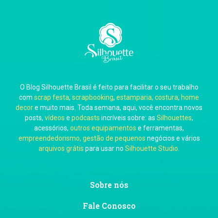
Carla Eschberger
O Blog Silhouette Brasil é feito para facilitar o seu trabalho
Carol Pessoa
com
scrap festa
,
scrapbooking
,
estamparia, costura
,
home
decor
e muito mais. Toda semana, aqui, você encontra novos
posts,
vídeos
e
podcasts
incríveis sobre: as
Silhouettes
,
acessórios,
outros equipamentos
e ferramentas,
empreendedorismo, gestão de pequenos
negócios e vários
arquivos grátis
para usar no
Silhouette Studio
.
Ju Mirthes
Sobre nós
Fale Conosco