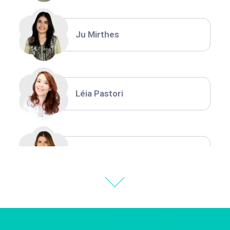
Ju Mirthes
Léia Pastori
Natália Moura
Thiara Ney