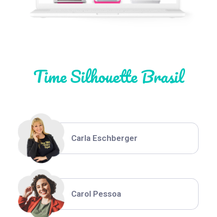
Natália Moura
Time Silhouette Brasil
Thiara Ney
Carla Eschberger
Carol Pessoa