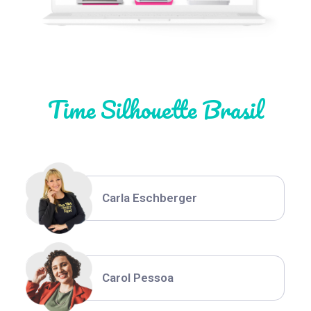
Natália Moura
Time Silhouette Brasil
Thiara Ney
Carla Eschberger
Carol Pessoa