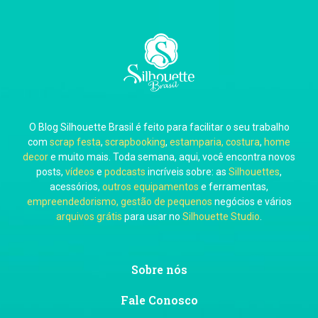
Carla Eschberger
O Blog Silhouette Brasil é feito para facilitar o seu trabalho
Carol Pessoa
com
scrap festa
,
scrapbooking
,
estamparia, costura
,
home
decor
e muito mais. Toda semana, aqui, você encontra novos
posts,
vídeos
e
podcasts
incríveis sobre: as
Silhouettes
,
acessórios,
outros equipamentos
e ferramentas,
empreendedorismo, gestão de pequenos
negócios e vários
arquivos grátis
para usar no
Silhouette Studio
.
Ju Mirthes
Sobre nós
Fale Conosco