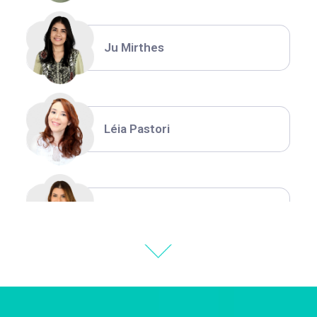
Ju Mirthes
Léia Pastori
Natália Moura
Thiara Ney