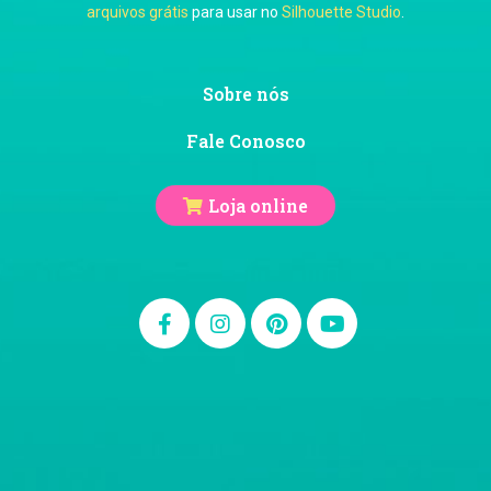
arquivos grátis
para usar no
Silhouette Studio
.
Ju Mirthes
Sobre nós
Fale Conosco
Loja online