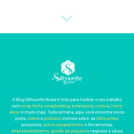
Natália Moura
Thiara Ney
Carla Eschberger
O Blog Silhouette Brasil é feito para facilitar o seu trabalho
Carol Pessoa
com
scrap festa
,
scrapbooking
,
estamparia, costura
,
home
decor
e muito mais. Toda semana, aqui, você encontra novos
posts,
vídeos
e
podcasts
incríveis sobre: as
Silhouettes
,
acessórios,
outros equipamentos
e ferramentas,
empreendedorismo, gestão de pequenos
negócios e vários