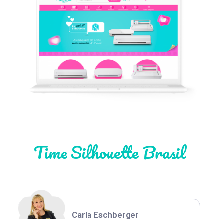
Léia Pastori
Natália Moura
Time Silhouette Brasil
Thiara Ney
Carla Eschberger