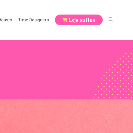
Loja online
dcasts
Time Designers