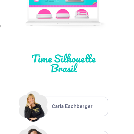
Léia Pastori
3
Natália Moura
Time Silhouette
Brasil
Thiara Ney
Carla Eschberger