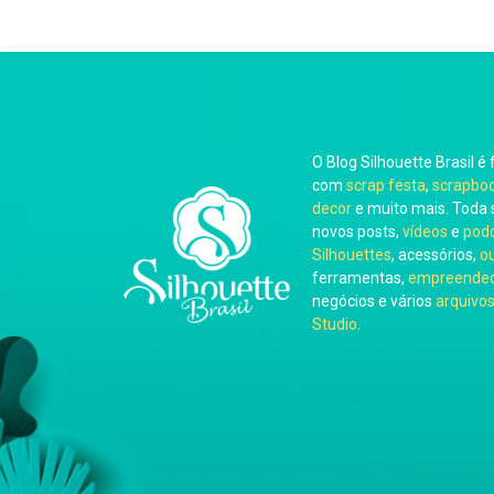
O Blog Silhouette Brasil é 
com
scrap festa
,
scrapbo
decor
e muito mais. Toda 
novos posts,
vídeos
e
pod
Silhouettes
, acessórios,
o
ferramentas,
empreended
negócios e vários
arquivos
Studio
.