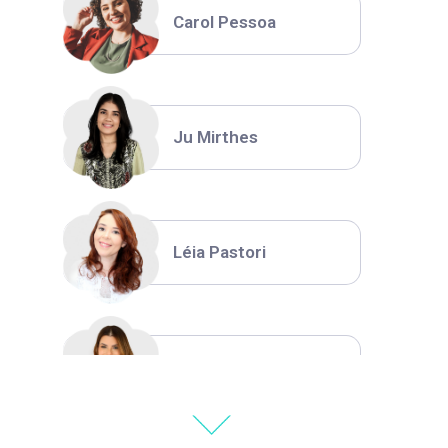
Carol Pessoa
Ju Mirthes
Léia Pastori
Natália Moura