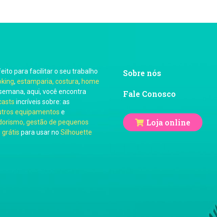
feito para facilitar o seu trabalho
Sobre nós
oking
,
estamparia, costura
,
home
semana, aqui, você encontra
Fale Conosco
casts
incríveis sobre: as
utros equipamentos
e
Loja online
orismo, gestão de pequenos
 grátis
para usar no
Silhouette