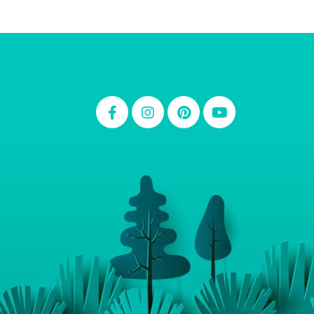
Thiara Ney
Carla Eschberger
Carol Pessoa
Ju Mirthes