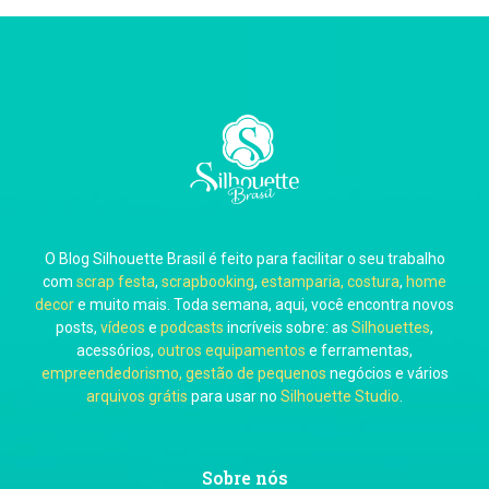
Thiara Ney
Carla Eschberger
O Blog Silhouette Brasil é feito para facilitar o seu trabalho
Carol Pessoa
com
scrap festa
,
scrapbooking
,
estamparia, costura
,
home
decor
e muito mais. Toda semana, aqui, você encontra novos
posts,
vídeos
e
podcasts
incríveis sobre: as
Silhouettes
,
acessórios,
outros equipamentos
e ferramentas,
empreendedorismo, gestão de pequenos
negócios e vários
arquivos grátis
para usar no
Silhouette Studio
.
Ju Mirthes
Sobre nós