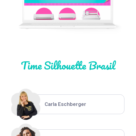
Natália Moura
Time Silhouette Brasil
Thiara Ney
Carla Eschberger