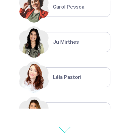
Carol Pessoa
Ju Mirthes
Léia Pastori
Natália Moura