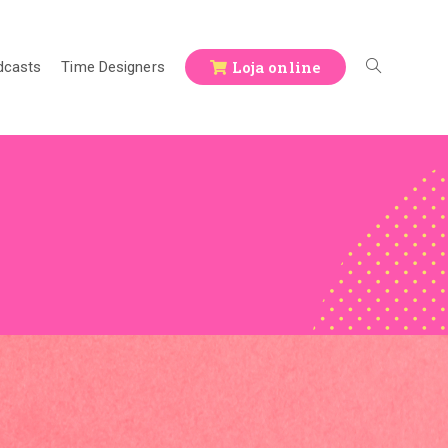
Loja online
dcasts
Time Designers