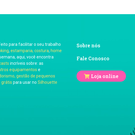
feito para facilitar o seu trabalho
Sobre nós
oking
,
estamparia, costura
,
home
semana, aqui, você encontra
Fale Conosco
casts
incríveis sobre: as
utros equipamentos
e
Loja online
orismo, gestão de pequenos
 grátis
para usar no
Silhouette