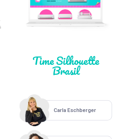
Léia Pastori
5
Natália Moura
Time Silhouette
Brasil
Thiara Ney
Carla Eschberger