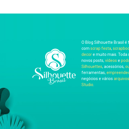
O Blog Silhouette Brasil é 
com
scrap festa
,
scrapbo
decor
e muito mais. Toda 
novos posts,
vídeos
e
pod
Silhouettes
, acessórios,
o
ferramentas,
empreended
negócios e vários
arquivos
Studio
.