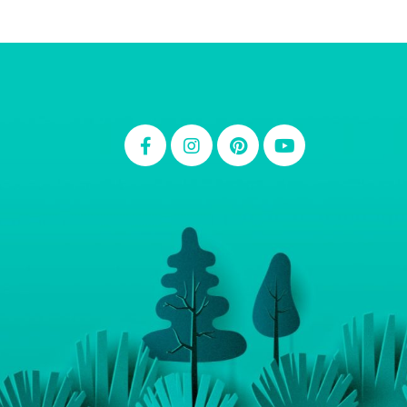
Thiara Ney
Carla Eschberger
Carol Pessoa
Ju Mirthes