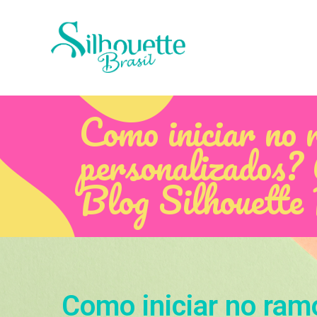
Como iniciar no 
personalizados? 
Blog Silhouette
Como iniciar no ram