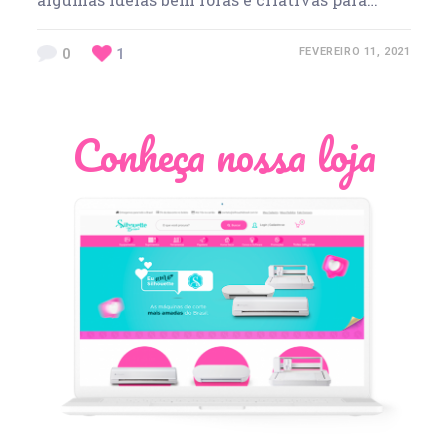
0
1
FEVEREIRO 11, 2021
Conheça nossa loja
Léia Pastori
Natália Moura