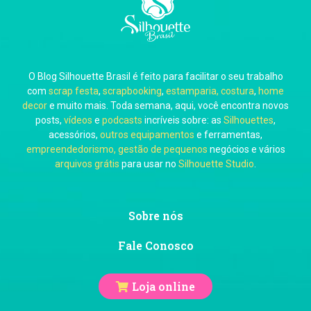
Carla Eschberger
O Blog Silhouette Brasil é feito para facilitar o seu trabalho
Carol Pessoa
com
scrap festa
,
scrapbooking
,
estamparia, costura
,
home
decor
e muito mais. Toda semana, aqui, você encontra novos
posts,
vídeos
e
podcasts
incríveis sobre: as
Silhouettes
,
acessórios,
outros equipamentos
e ferramentas,
empreendedorismo, gestão de pequenos
negócios e vários
arquivos grátis
para usar no
Silhouette Studio
.
Ju Mirthes
Sobre nós
Fale Conosco
Loja online