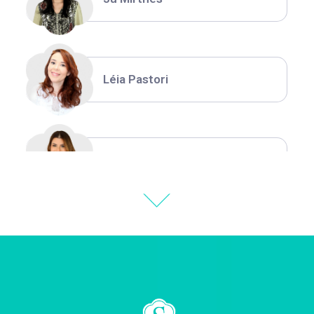
Léia Pastori
Natália Moura
Thiara Ney