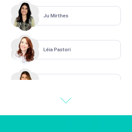
Ju Mirthes
Léia Pastori
Natália Moura
Thiara Ney