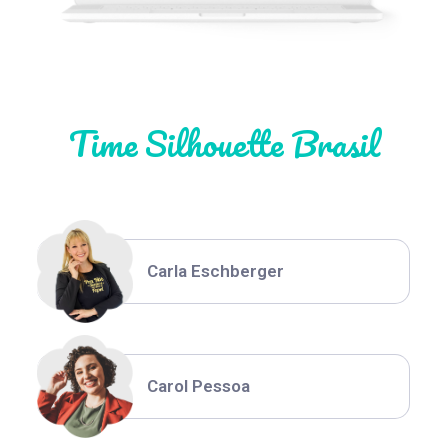
Natália Moura
Time Silhouette Brasil
Thiara Ney
Carla Eschberger
Carol Pessoa