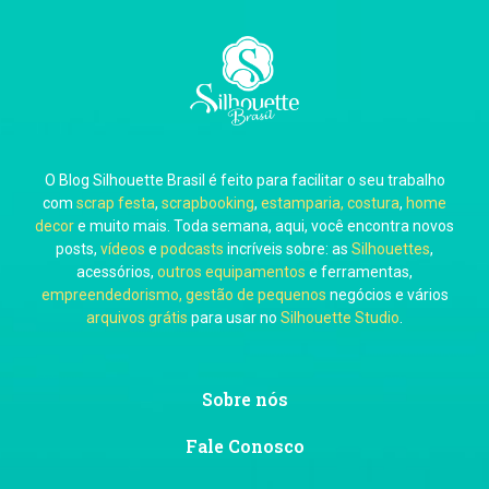
Carla Eschberger
O Blog Silhouette Brasil é feito para facilitar o seu trabalho
Carol Pessoa
com
scrap festa
,
scrapbooking
,
estamparia, costura
,
home
decor
e muito mais. Toda semana, aqui, você encontra novos
posts,
vídeos
e
podcasts
incríveis sobre: as
Silhouettes
,
acessórios,
outros equipamentos
e ferramentas,
empreendedorismo, gestão de pequenos
negócios e vários
arquivos grátis
para usar no
Silhouette Studio
.
Ju Mirthes
Sobre nós
Fale Conosco