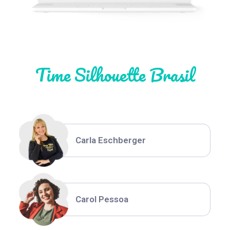
Natália Moura
Time Silhouette Brasil
Thiara Ney
Carla Eschberger
Carol Pessoa