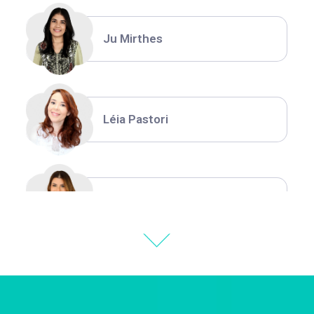
Ju Mirthes
Léia Pastori
Natália Moura
Thiara Ney