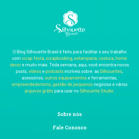
Carla Eschberger
O Blog Silhouette Brasil é feito para facilitar o seu trabalho
Carol Pessoa
com
scrap festa
,
scrapbooking
,
estamparia, costura
,
home
decor
e muito mais. Toda semana, aqui, você encontra novos
posts,
vídeos
e
podcasts
incríveis sobre: as
Silhouettes
,
acessórios,
outros equipamentos
e ferramentas,
empreendedorismo, gestão de pequenos
negócios e vários
arquivos grátis
para usar no
Silhouette Studio
.
Ju Mirthes
Sobre nós
Fale Conosco