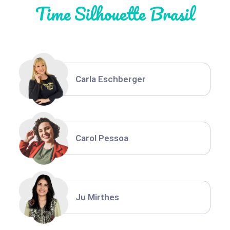
Time Silhouette Brasil
Thiara Ney
Carla Eschberger
Carol Pessoa
Ju Mirthes