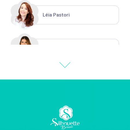
Léia Pastori
Natália Moura
Thiara Ney
Carla Eschberger