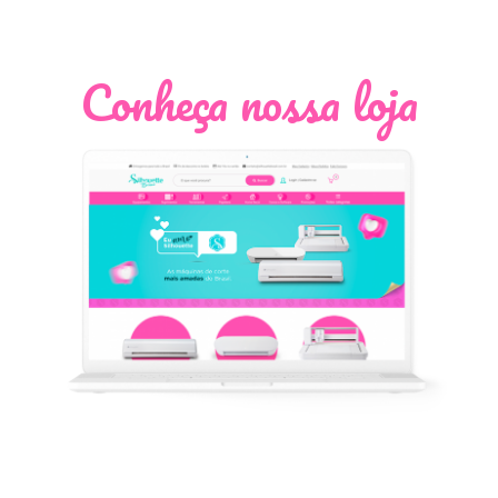
Conheça nossa loja
Léia Pastori
Natália Moura