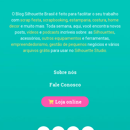
O Blog Silhouette Brasil é feito para facilitar o seu trabalho
Carol Pessoa
com
scrap festa
,
scrapbooking
,
estamparia, costura
,
home
decor
e muito mais. Toda semana, aqui, você encontra novos
posts,
vídeos
e
podcasts
incríveis sobre: as
Silhouettes
,
acessórios,
outros equipamentos
e ferramentas,
empreendedorismo, gestão de pequenos
negócios e vários
arquivos grátis
para usar no
Silhouette Studio
.
Ju Mirthes
Sobre nós
Fale Conosco
Loja online