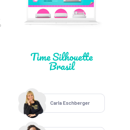
Léia Pastori
0
Natália Moura
Time Silhouette
Brasil
Thiara Ney
Carla Eschberger