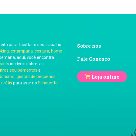
feito para facilitar o seu trabalho
Sobre nós
oking
,
estamparia, costura
,
home
semana, aqui, você encontra
Fale Conosco
casts
incríveis sobre: as
utros equipamentos
e
Loja online
orismo, gestão de pequenos
 grátis
para usar no
Silhouette