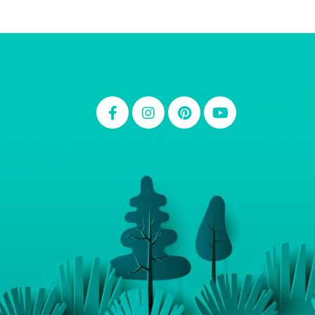
Thiara Ney
Carla Eschberger
Carol Pessoa
Ju Mirthes