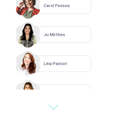
Carol Pessoa
Ju Mirthes
Léia Pastori
Natália Moura