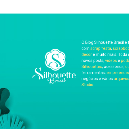
O Blog Silhouette Brasil é 
com
scrap festa
,
scrapbo
decor
e muito mais. Toda 
novos posts,
vídeos
e
pod
Silhouettes
, acessórios,
o
ferramentas,
empreended
negócios e vários
arquivos
Studio
.