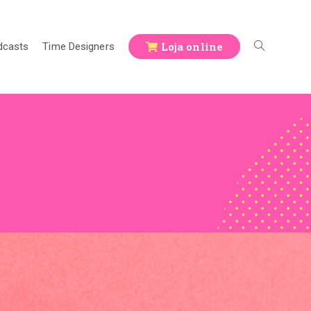
Loja online
dcasts
Time Designers