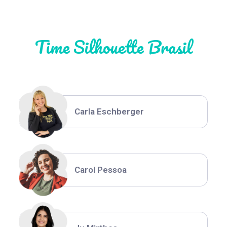
Time Silhouette Brasil
Thiara Ney
Carla Eschberger
Carol Pessoa