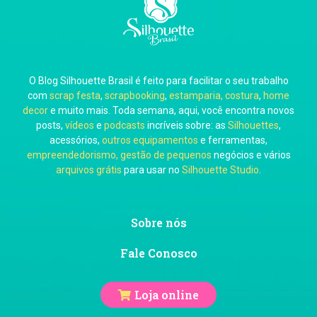
Carla Eschberger
O Blog Silhouette Brasil é feito para facilitar o seu trabalho
Carol Pessoa
com
scrap festa
,
scrapbooking
,
estamparia, costura
,
home
decor
e muito mais. Toda semana, aqui, você encontra novos
posts,
vídeos
e
podcasts
incríveis sobre: as
Silhouettes
,
acessórios,
outros equipamentos
e ferramentas,
empreendedorismo, gestão de pequenos
negócios e vários
arquivos grátis
para usar no
Silhouette Studio
.
Ju Mirthes
Sobre nós
Fale Conosco
Loja online