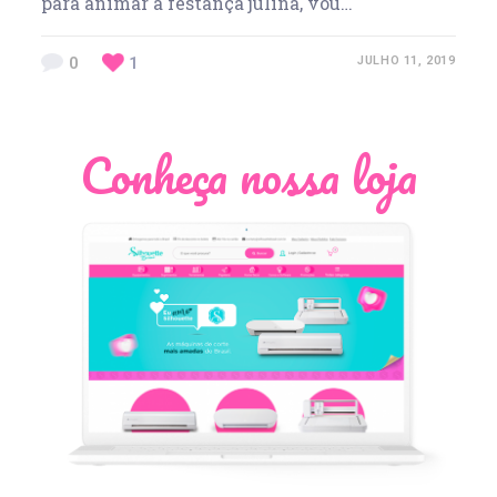
para animar a festança julina, vou…
0
1
JULHO 11, 2019
Conheça nossa loja
Léia Pastori
Natália Moura