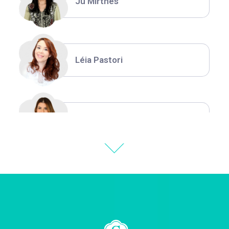
Ju Mirthes
Léia Pastori
Natália Moura
Thiara Ney