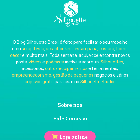
Carla Eschberger
O Blog Silhouette Brasil é feito para facilitar o seu trabalho
Carol Pessoa
com
scrap festa
,
scrapbooking
,
estamparia, costura
,
home
decor
e muito mais. Toda semana, aqui, você encontra novos
posts,
vídeos
e
podcasts
incríveis sobre: as
Silhouettes
,
acessórios,
outros equipamentos
e ferramentas,
empreendedorismo, gestão de pequenos
negócios e vários
arquivos grátis
para usar no
Silhouette Studio
.
Ju Mirthes
Sobre nós
Fale Conosco
Loja online