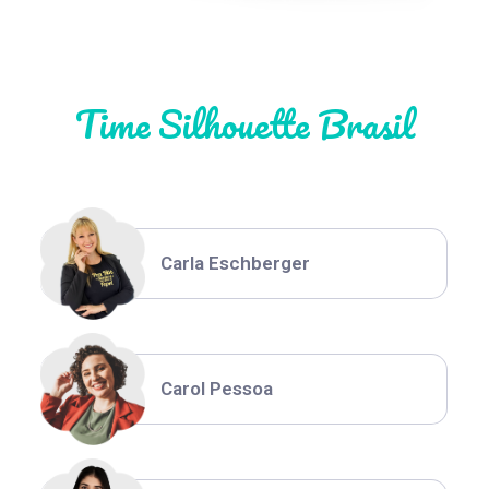
Natália Moura
Time Silhouette Brasil
Thiara Ney
Carla Eschberger
Carol Pessoa