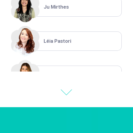
Ju Mirthes
Léia Pastori
Natália Moura
Thiara Ney