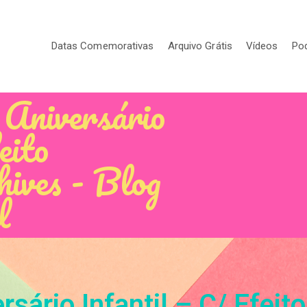
Datas Comemorativas
Arquivo Grátis
Vídeos
Po
Aniversário
eito
ives - Blog
l
rsário Infantil – C/ Efeit