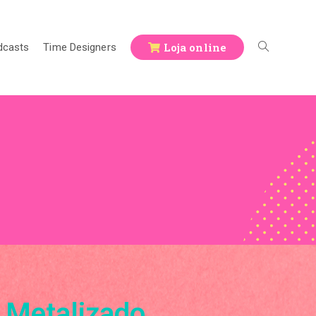
Loja online
dcasts
Time Designers
o Metalizado