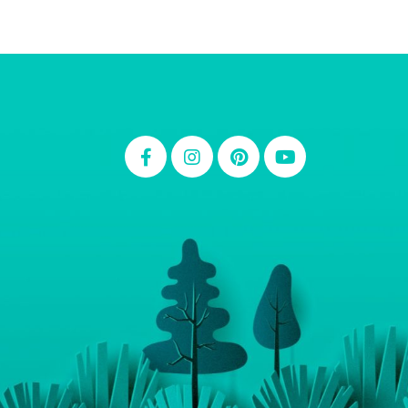
Thiara Ney
Carla Eschberger
Carol Pessoa
Ju Mirthes