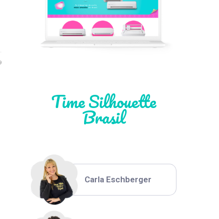
Léia Pastori
9
Natália Moura
Time Silhouette
Brasil
Thiara Ney
Carla Eschberger