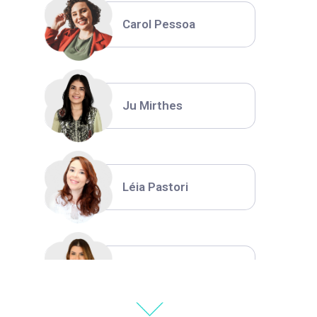
Carol Pessoa
Ju Mirthes
Léia Pastori
Natália Moura