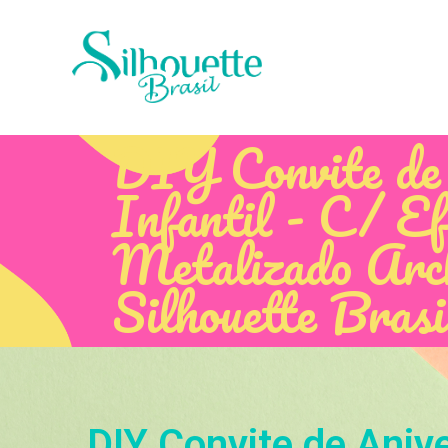
DIY Convite de 
Infantil - C/ Ef
Metalizado Arch
Silhouette Brasi
DIY Convite de Anive