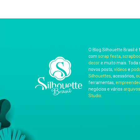
O Blog Silhouette Brasil é 
com
scrap festa
,
scrapbo
decor
e muito mais. Toda 
novos posts,
vídeos
e
pod
Silhouettes
, acessórios,
o
ferramentas,
empreended
negócios e vários
arquivos
Studio
.