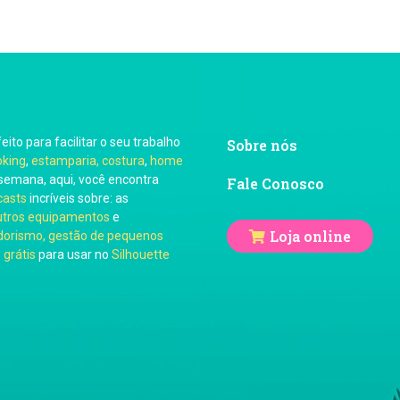
feito para facilitar o seu trabalho
Sobre nós
oking
,
estamparia, costura
,
home
semana, aqui, você encontra
Fale Conosco
casts
incríveis sobre: as
utros equipamentos
e
Loja online
orismo, gestão de pequenos
 grátis
para usar no
Silhouette