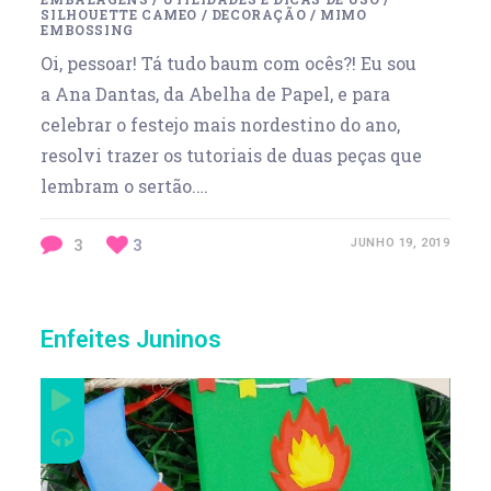
SILHOUETTE CAMEO
/
DECORAÇÃO
/
MIMO
EMBOSSING
Oi, pessoar! Tá tudo baum com ocês?! Eu sou
a Ana Dantas, da Abelha de Papel, e para
celebrar o festejo mais nordestino do ano,
resolvi trazer os tutoriais de duas peças que
lembram o sertão.…
3
3
JUNHO 19, 2019
Enfeites Juninos