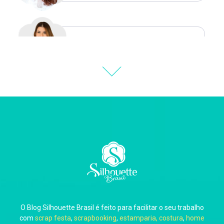
Natália Moura
Thiara Ney
Carla Eschberger
O Blog Silhouette Brasil é feito para facilitar o seu trabalho
Carol Pessoa
com
scrap festa
,
scrapbooking
,
estamparia, costura
,
home