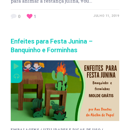
para animar a festança julina, vou…
0
1
JULHO 11, 2019
Enfeites para Festa Junina –
Banquinho e Forminhas
EMBALAGENS
/
UTILIDADES E DICAS DE USO
/