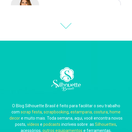
Natália Moura
Thiara Ney
Carla Eschberger
O Blog Silhouette Brasil é feito para facilitar o seu trabalho
Carol Pessoa
com
scrap festa
,
scrapbooking
,
estamparia, costura
,
home
decor
e muito mais. Toda semana, aqui, você encontra novos
posts,
vídeos
e
podcasts
incríveis sobre: as
Silhouettes
,
acessórios,
outros equipamentos
e ferramentas,