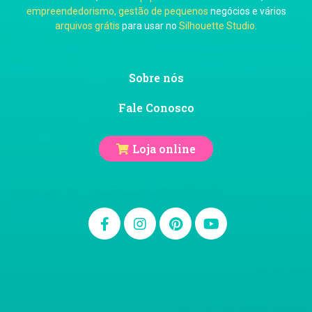
empreendedorismo, gestão de pequenos
negócios e vários
arquivos grátis
para usar no
Silhouette Studio
.
Ju Mirthes
Sobre nós
Fale Conosco
Loja online