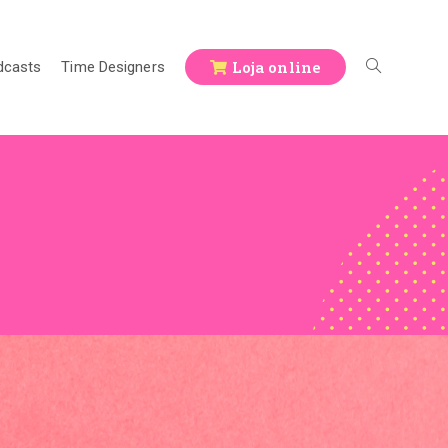
Loja online
dcasts
Time Designers