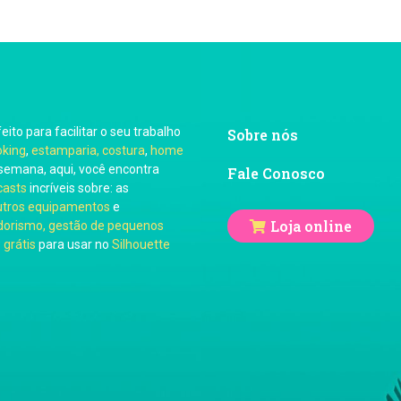
feito para facilitar o seu trabalho
Sobre nós
oking
,
estamparia, costura
,
home
semana, aqui, você encontra
Fale Conosco
casts
incríveis sobre: as
utros equipamentos
e
Loja online
orismo, gestão de pequenos
 grátis
para usar no
Silhouette