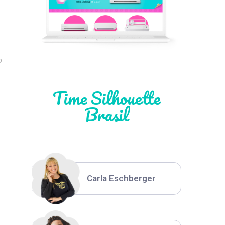
Léia Pastori
Natália Moura
9
Time Silhouette
Brasil
Thiara Ney
Carla Eschberger