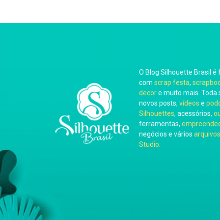
O Blog Silhouette Brasil é 
com
scrap festa
,
scrapbo
decor
e muito mais. Toda 
novos posts,
vídeos
e
pod
Silhouettes
, acessórios,
o
ferramentas,
empreended
negócios e vários
arquivos
Studio
.