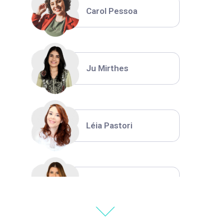
Carol Pessoa
Ju Mirthes
Léia Pastori
Natália Moura