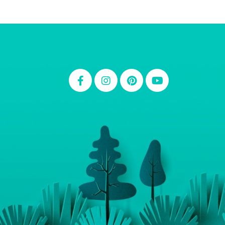
Thiara Ney
Carla Eschberger
Carol Pessoa
Ju Mirthes