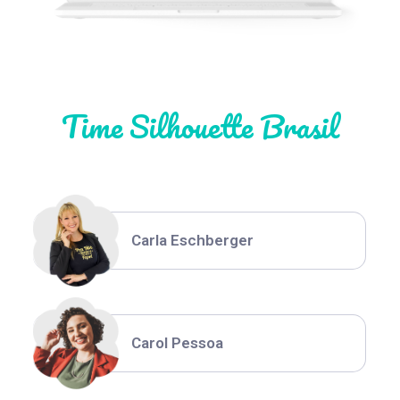
Natália Moura
Time Silhouette Brasil
Thiara Ney
Carla Eschberger
Carol Pessoa