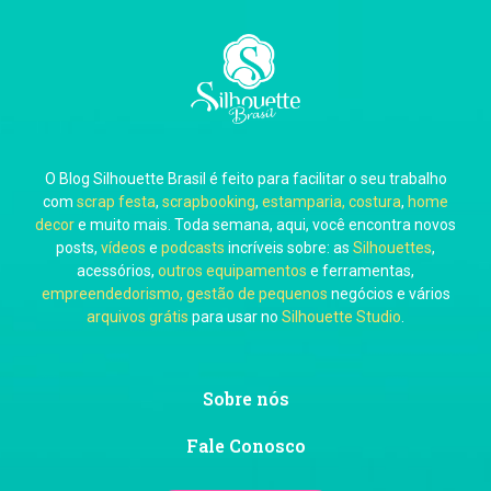
Carla Eschberger
O Blog Silhouette Brasil é feito para facilitar o seu trabalho
Carol Pessoa
com
scrap festa
,
scrapbooking
,
estamparia, costura
,
home
decor
e muito mais. Toda semana, aqui, você encontra novos
posts,
vídeos
e
podcasts
incríveis sobre: as
Silhouettes
,
acessórios,
outros equipamentos
e ferramentas,
empreendedorismo, gestão de pequenos
negócios e vários
arquivos grátis
para usar no
Silhouette Studio
.
Ju Mirthes
Sobre nós
Fale Conosco