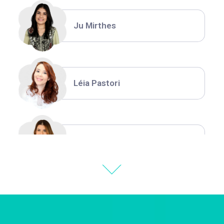
Ju Mirthes
Léia Pastori
Natália Moura
Thiara Ney