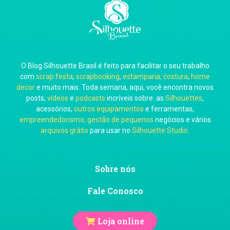
Carla Eschberger
O Blog Silhouette Brasil é feito para facilitar o seu trabalho
Carol Pessoa
com
scrap festa
,
scrapbooking
,
estamparia, costura
,
home
decor
e muito mais. Toda semana, aqui, você encontra novos
posts,
vídeos
e
podcasts
incríveis sobre: as
Silhouettes
,
acessórios,
outros equipamentos
e ferramentas,
empreendedorismo, gestão de pequenos
negócios e vários
arquivos grátis
para usar no
Silhouette Studio
.
Ju Mirthes
Sobre nós
Fale Conosco
Loja online