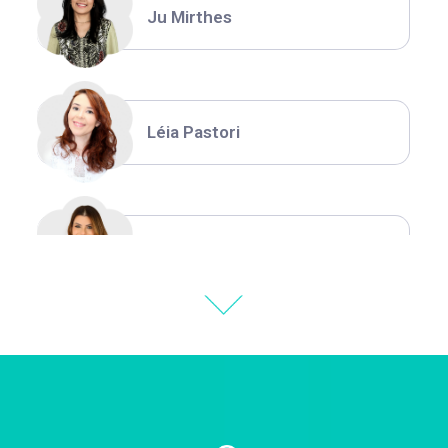
Ju Mirthes
Léia Pastori
Natália Moura
Thiara Ney