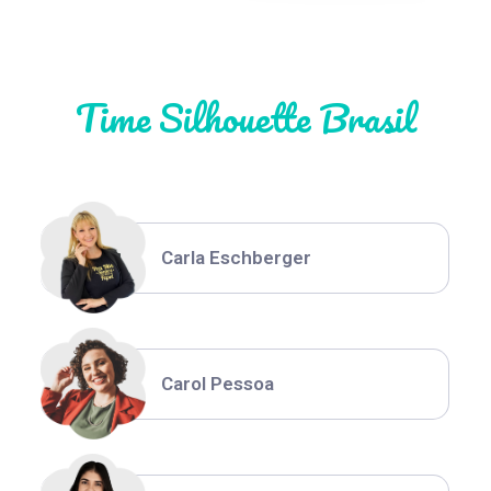
Natália Moura
Time Silhouette Brasil
Thiara Ney
Carla Eschberger
Carol Pessoa