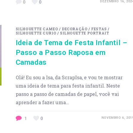
0
0
DEZEMBRO 16, 202
SILHOUETTE CAMEO
/
DECORAÇÃO
/
FESTAS
/
SILHOUETTE CURIO
/
SILHOUETTE PORTRAIT
Ideia de Tema de Festa Infantil –
Passo a Passo Raposa em
Camadas
Olá! Eu sou a Isa, da ScrapIsa, e vou te mostrar
uma ideia de tema para festa infantil. Neste
passo a passo de camadas de papel, você vai
aprender a fazer uma…
1
0
NOVEMBRO 6, 201
Previous