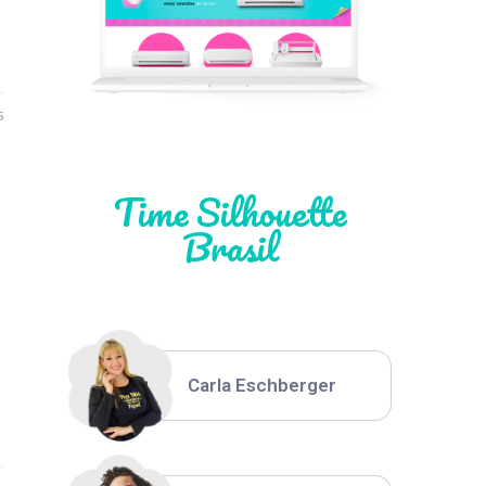
Léia Pastori
5
Natália Moura
Time Silhouette
Brasil
Thiara Ney
Carla Eschberger