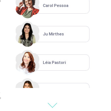
4
Carol Pessoa
Ju Mirthes
Léia Pastori
Natália Moura
9