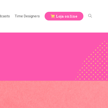
Loja online
dcasts
Time Designers