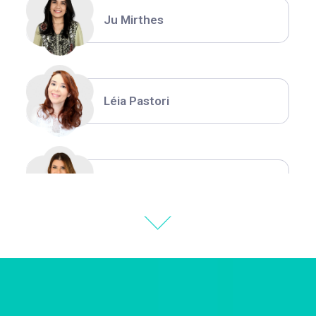
Ju Mirthes
Léia Pastori
Natália Moura
Thiara Ney