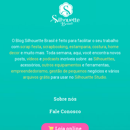
Carla Eschberger
O Blog Silhouette Brasil é feito para facilitar o seu trabalho
Carol Pessoa
com
scrap festa
,
scrapbooking
,
estamparia, costura
,
home
decor
e muito mais. Toda semana, aqui, você encontra novos
posts,
vídeos
e
podcasts
incríveis sobre: as
Silhouettes
,
acessórios,
outros equipamentos
e ferramentas,
empreendedorismo, gestão de pequenos
negócios e vários
arquivos grátis
para usar no
Silhouette Studio
.
Ju Mirthes
Sobre nós
Fale Conosco
Loja online