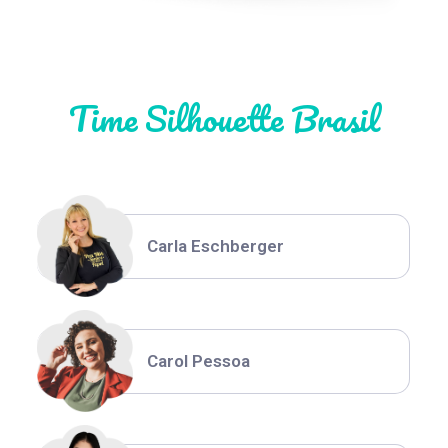
Natália Moura
Time Silhouette Brasil
Thiara Ney
Carla Eschberger
Carol Pessoa