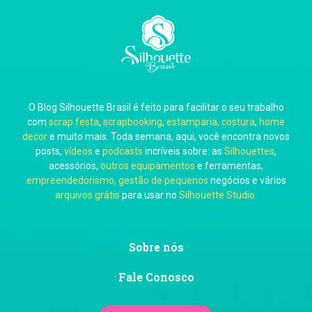
Carla Eschberger
O Blog Silhouette Brasil é feito para facilitar o seu trabalho
Carol Pessoa
com
scrap festa
,
scrapbooking
,
estamparia, costura
,
home
decor
e muito mais. Toda semana, aqui, você encontra novos
posts,
vídeos
e
podcasts
incríveis sobre: as
Silhouettes
,
acessórios,
outros equipamentos
e ferramentas,
empreendedorismo, gestão de pequenos
negócios e vários
arquivos grátis
para usar no
Silhouette Studio
.
Ju Mirthes
Sobre nós
Fale Conosco