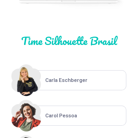
Natália Moura
Time Silhouette Brasil
Thiara Ney
Carla Eschberger
Carol Pessoa