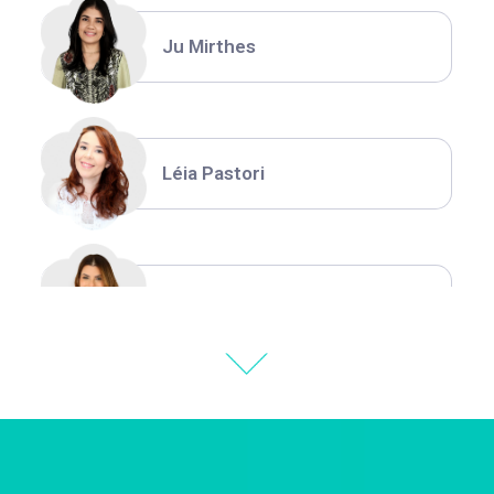
Ju Mirthes
Léia Pastori
Natália Moura
Thiara Ney