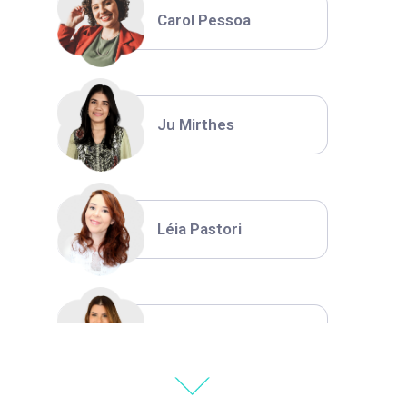
Carol Pessoa
Ju Mirthes
Léia Pastori
Natália Moura