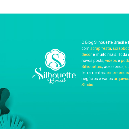
O Blog Silhouette Brasil é 
com
scrap festa
,
scrapbo
decor
e muito mais. Toda 
novos posts,
vídeos
e
pod
Silhouettes
, acessórios,
o
ferramentas,
empreended
negócios e vários
arquivos
Studio
.