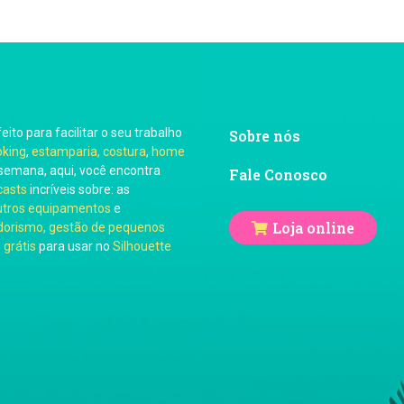
feito para facilitar o seu trabalho
Sobre nós
oking
,
estamparia, costura
,
home
semana, aqui, você encontra
Fale Conosco
casts
incríveis sobre: as
utros equipamentos
e
Loja online
orismo, gestão de pequenos
 grátis
para usar no
Silhouette