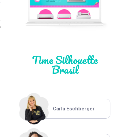
r
Léia Pastori
9
Natália Moura
Time Silhouette
Brasil
Thiara Ney
Carla Eschberger