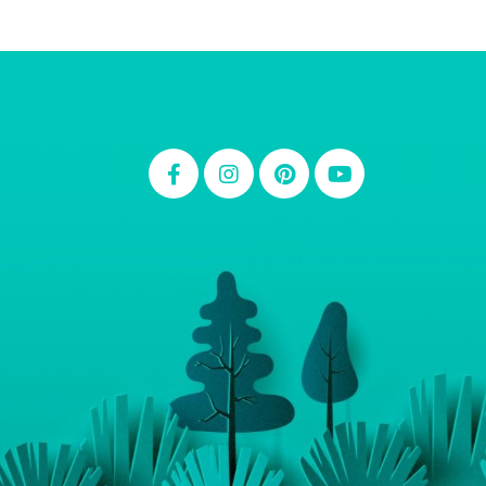
Thiara Ney
Carla Eschberger
Carol Pessoa
Ju Mirthes