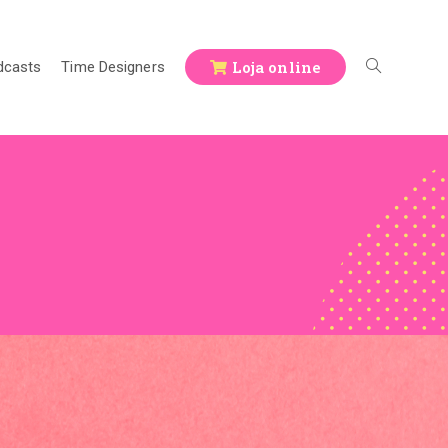
Loja online
dcasts
Time Designers