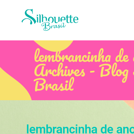
lembrancinha de 
Archives - Blog 
Brasil
lembrancinha de an