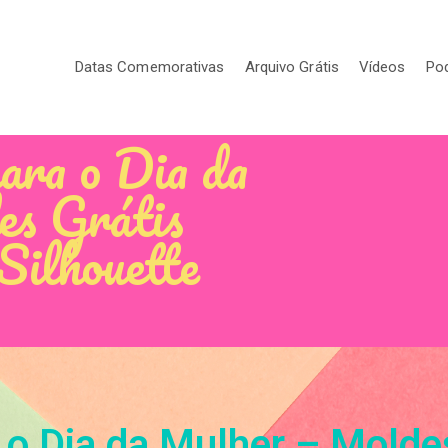
Datas Comemorativas
Arquivo Grátis
Vídeos
Po
ara o Dia da
s Grátis
Silhouette
o Dia da Mulher – Moldes