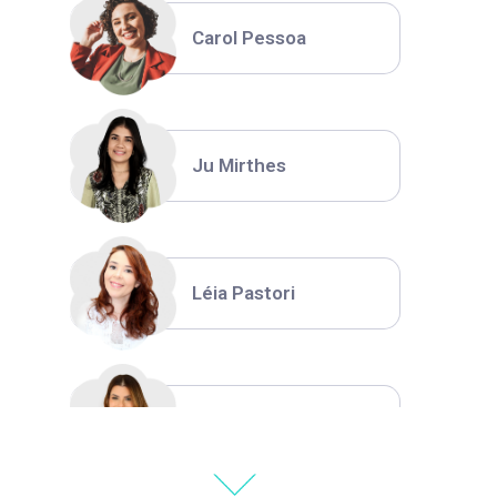
Carol Pessoa
Ju Mirthes
Léia Pastori
Natália Moura