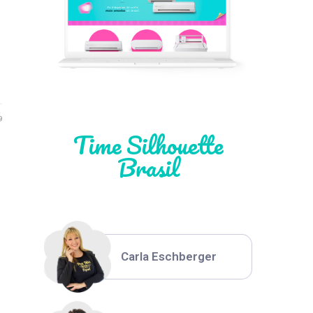
Léia Pastori
Natália Moura
9
Time Silhouette
Brasil
Thiara Ney
Carla Eschberger