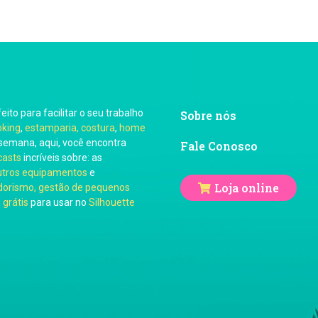
feito para facilitar o seu trabalho
Sobre nós
oking
,
estamparia, costura
,
home
semana, aqui, você encontra
Fale Conosco
casts
incríveis sobre: as
utros equipamentos
e
Loja online
orismo, gestão de pequenos
 grátis
para usar no
Silhouette