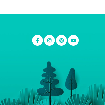
Thiara Ney
Carla Eschberger
Carol Pessoa
Ju Mirthes