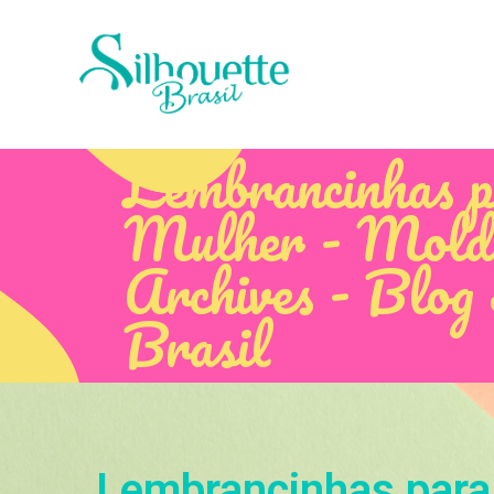
Lembrancinhas p
Mulher - Molde
Archives - Blog 
Brasil
Lembrancinhas para 