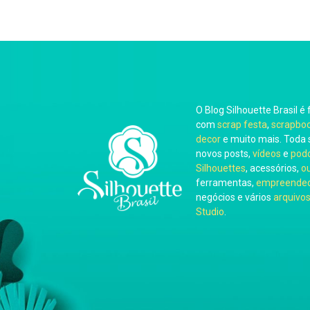
O Blog Silhouette Brasil é 
com
scrap festa
,
scrapbo
decor
e muito mais. Toda 
novos posts,
vídeos
e
pod
Silhouettes
, acessórios,
o
ferramentas,
empreended
negócios e vários
arquivos
Studio
.