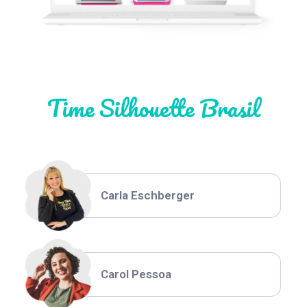
Natália Moura
Time Silhouette Brasil
Thiara Ney
Carla Eschberger
Carol Pessoa