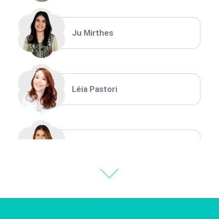
Ju Mirthes
Léia Pastori
Natália Moura
Thiara Ney