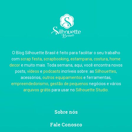
Carla Eschberger
O Blog Silhouette Brasil é feito para facilitar o seu trabalho
Carol Pessoa
com
scrap festa
,
scrapbooking
,
estamparia, costura
,
home
decor
e muito mais. Toda semana, aqui, você encontra novos
posts,
vídeos
e
podcasts
incríveis sobre: as
Silhouettes
,
acessórios,
outros equipamentos
e ferramentas,
empreendedorismo, gestão de pequenos
negócios e vários
arquivos grátis
para usar no
Silhouette Studio
.
Ju Mirthes
Sobre nós
Fale Conosco