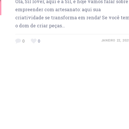
Olá, Sil lover, aqui é a Sil, e hoje vamos falar sobre
empreender com artesanato: aqui sua
criatividade se transforma em renda! Se você te
o dom de criar peças…
0
0
JANEIRO 22, 202