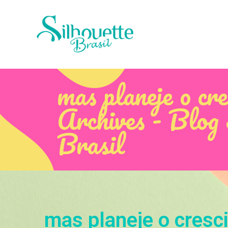
mas planeje o cr
Archives - Blog 
Brasil
mas planeje o cresc