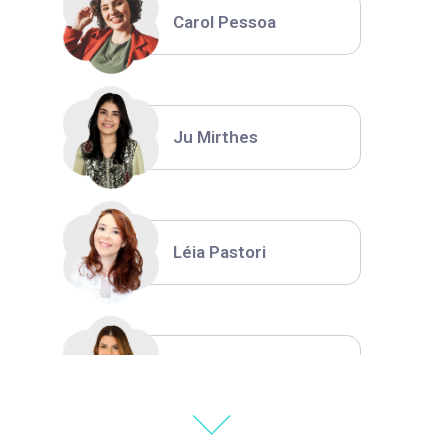
Carol Pessoa
Ju Mirthes
Léia Pastori
Natália Moura