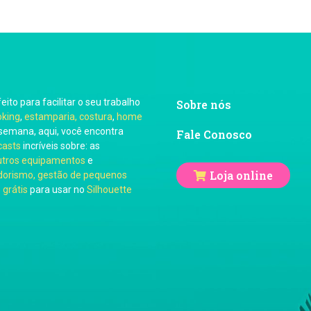
feito para facilitar o seu trabalho
Sobre nós
oking
,
estamparia, costura
,
home
semana, aqui, você encontra
Fale Conosco
casts
incríveis sobre: as
utros equipamentos
e
Loja online
orismo, gestão de pequenos
 grátis
para usar no
Silhouette