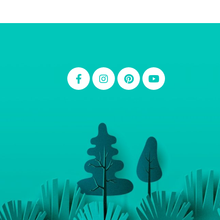
Thiara Ney
Carla Eschberger
Carol Pessoa
Ju Mirthes