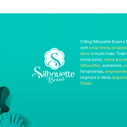
O Blog Silhouette Brasil é 
com
scrap festa
,
scrapbo
decor
e muito mais. Toda 
novos posts,
vídeos
e
pod
Silhouettes
, acessórios,
o
ferramentas,
empreended
negócios e vários
arquivos
Studio
.