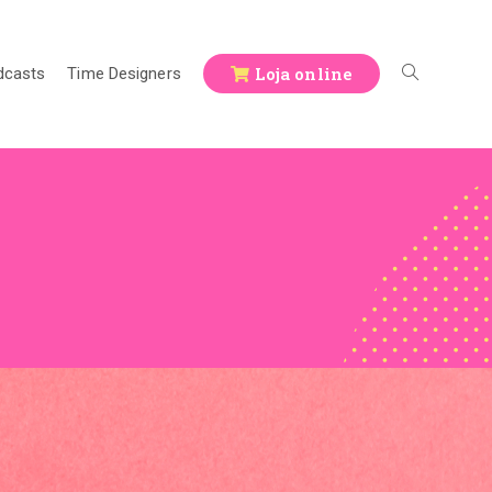
Loja online
dcasts
Time Designers