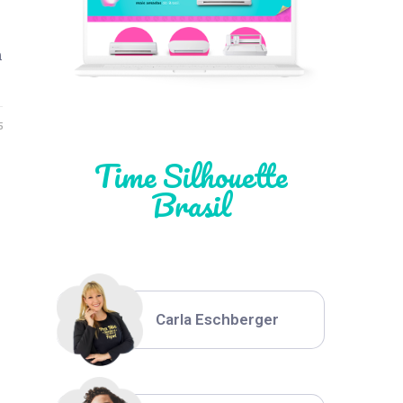
Léia Pastori
m
Natália Moura
5
Time Silhouette
Brasil
Thiara Ney
Carla Eschberger