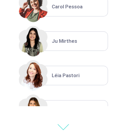
Carol Pessoa
Ju Mirthes
Léia Pastori
Natália Moura