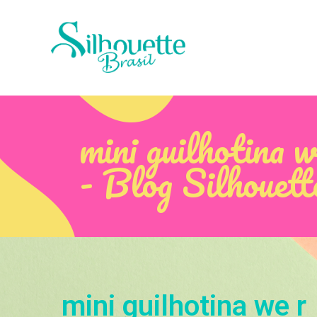
mini guilhotina 
- Blog Silhouett
mini guilhotina we r