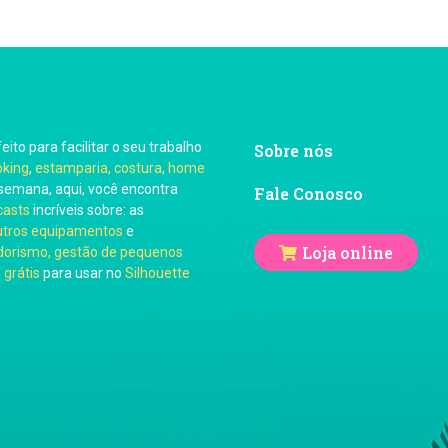
feito para facilitar o seu trabalho
Sobre nós
oking
,
estamparia, costura
,
home
semana, aqui, você encontra
Fale Conosco
casts
incríveis sobre: as
utros equipamentos
e
Loja online
orismo, gestão de pequenos
 grátis
para usar no
Silhouette