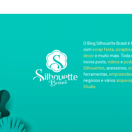
O Blog Silhouette Brasil é 
com
scrap festa
,
scrapbo
decor
e muito mais. Toda 
novos posts,
vídeos
e
pod
Silhouettes
, acessórios,
o
ferramentas,
empreended
negócios e vários
arquivos
Studio
.