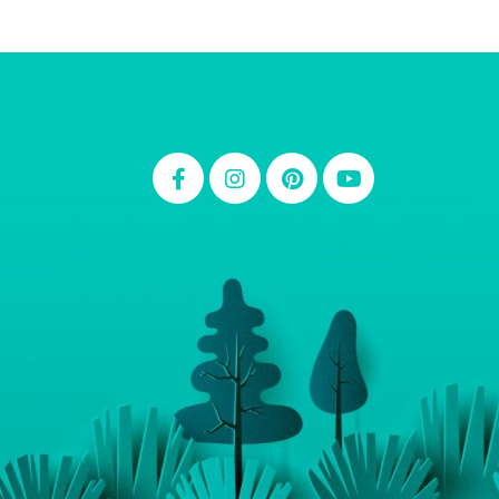
Thiara Ney
Carla Eschberger
Carol Pessoa
Ju Mirthes