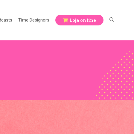
Loja online
dcasts
Time Designers