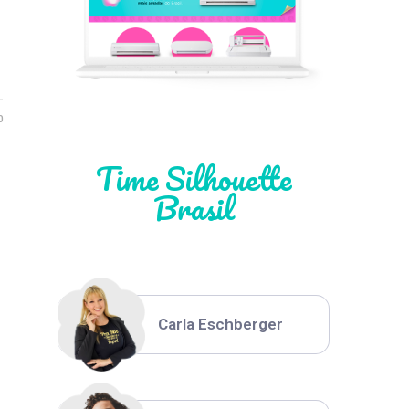
Léia Pastori
Natália Moura
0
Time Silhouette
Brasil
Thiara Ney
Carla Eschberger