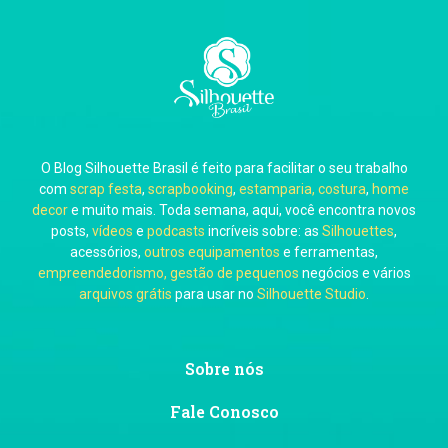
Carla Eschberger
O Blog Silhouette Brasil é feito para facilitar o seu trabalho
Carol Pessoa
com
scrap festa
,
scrapbooking
,
estamparia, costura
,
home
decor
e muito mais. Toda semana, aqui, você encontra novos
posts,
vídeos
e
podcasts
incríveis sobre: as
Silhouettes
,
acessórios,
outros equipamentos
e ferramentas,
empreendedorismo, gestão de pequenos
negócios e vários
arquivos grátis
para usar no
Silhouette Studio
.
Ju Mirthes
Sobre nós
Fale Conosco