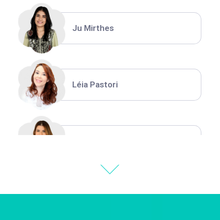
Ju Mirthes
Léia Pastori
Natália Moura
Thiara Ney