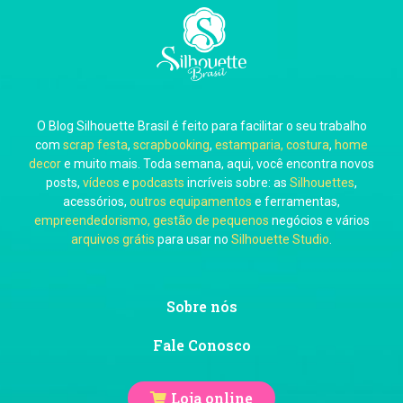
Carla Eschberger
O Blog Silhouette Brasil é feito para facilitar o seu trabalho
Carol Pessoa
com
scrap festa
,
scrapbooking
,
estamparia, costura
,
home
decor
e muito mais. Toda semana, aqui, você encontra novos
posts,
vídeos
e
podcasts
incríveis sobre: as
Silhouettes
,
acessórios,
outros equipamentos
e ferramentas,
empreendedorismo, gestão de pequenos
negócios e vários
arquivos grátis
para usar no
Silhouette Studio
.
Ju Mirthes
Sobre nós
Fale Conosco
Loja online