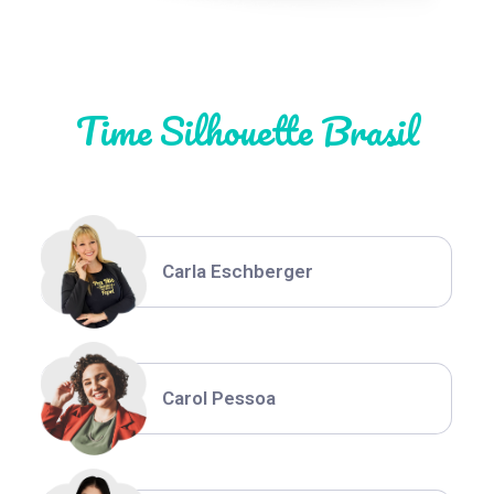
Natália Moura
Time Silhouette Brasil
Thiara Ney
Carla Eschberger
Carol Pessoa