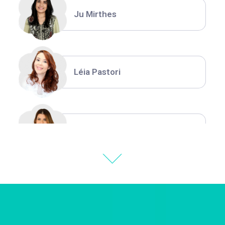
Ju Mirthes
Léia Pastori
Natália Moura
Thiara Ney